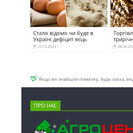
Стало відомо чи буде в
Торгів
Україні дефіцит яєць
триріч
25.12.2023
08.06.20
Якщо ви знайшли помилку, будь ласка, вид
ПРО НАС