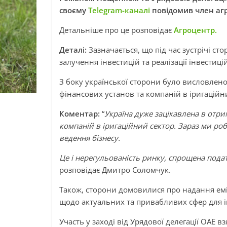
своєму
Telegram-каналі
повідомив член аг
Детальніше про це розповідає
Агроцентр.
Деталі:
Зазначається, що під час зустрічі 
залучення інвестицій та реалізації інвестиц
З боку української сторони було висловлено
фінансових установ та компаній в іригаційн
Коментар:
“
Україна дуже зацікавлена в отри
компаній в іригаційний сектор. Зараз ми р
ведення бізнесу.
Це і нерегульованість ринку, спрощена подат
розповідає Дмитро Соломчук.
Також, сторони домовилися про надання емі
щодо актуальних та привабливих сфер для ін
Участь у заході від Урядової делегації ОАЕ 