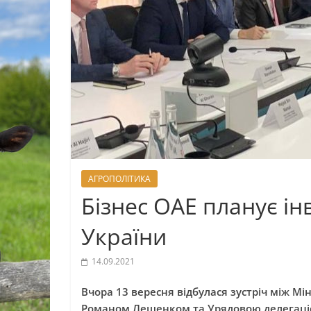
АГРОПОЛІТИКА
Бізнес ОАЕ планує ін
України
14.09.2021
Вчора 13 вересня відбулася зустріч між Мі
Романом Лещенком та Урядовою делегацією