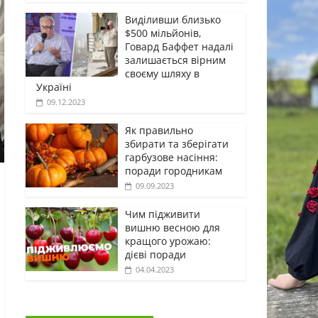
Виділивши близько
$500 мільйонів,
Говард Баффет надалі
залишається вірним
своєму шляху в
Україні
09.12.2023
Як правильно
збирати та зберігати
гарбузове насіння:
поради городникам
09.09.2023
Чим підживити
вишню весною для
кращого урожаю:
дієві поради
04.04.2023