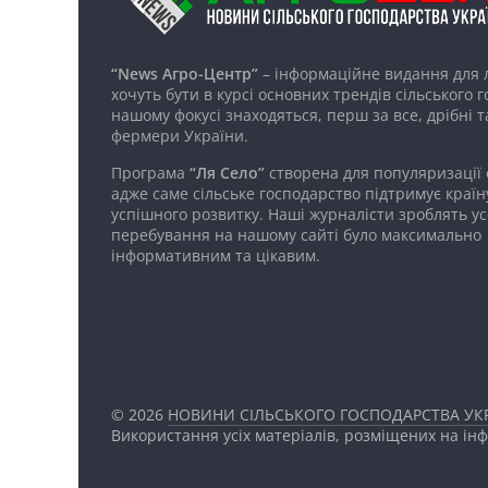
“News Агро-Центр”
– інформаційне видання для 
хочуть бути в курсі основних трендів сільського 
нашому фокусі знаходяться, перш за все, дрібні т
фермери України.
Програма
“Ля Село”
створена для популяризації
адже саме сільське господарство підтримує країн
успішного розвитку. Наші журналісти зроблять ус
перебування на нашому сайті було максимально
інформативним та цікавим.
© 2026
НОВИНИ СІЛЬСЬКОГО ГОСПОДАРСТВА УКР
Використання усіх матеріалів, розміщених на ін