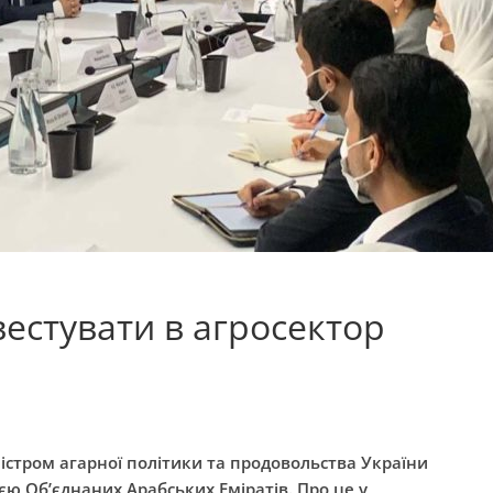
вестувати в агросектор
ністром агарної політики та продовольства України
 Об’єднаних Арабських Еміратів. Про це у