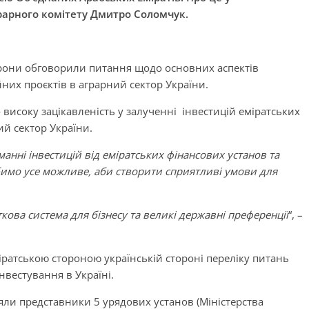
рарного комітету Дмитро Соломчук.
сторони обговорили питання щодо основних аспектів
ійних проєктів в аграрний сектор України.
 високу зацікавленість у залученні інвестицій еміратських
ий сектор України.
манні інвестицій від еміратських фінансових установ та
обимо усе можливе, аби створити сприятливі умови для
кова система для бізнесу та великі державні преференції
“, –
ратською стороною українській стороні переліку питань
вестування в Україні.
взяли представники 5 урядових установ (Міністерства