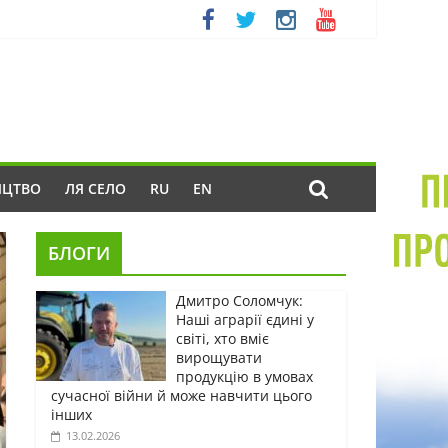
ИЦТВО
ЛЯ СЕЛО
RU
EN
БЛОГИ
Дмитро Соломчук:
Наші аграрії єдині у
світі, хто вміє
вирощувати
продукцію в умовах
сучасної війни й може навчити цього
інших
13.02.2026