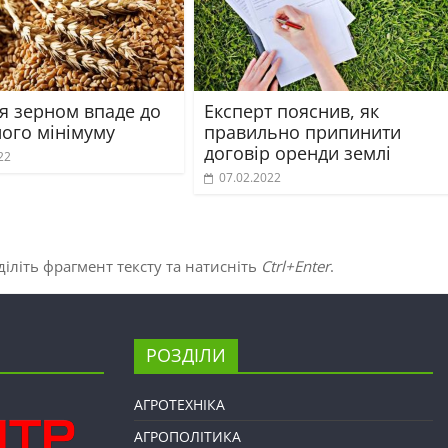
ля зерном впаде до
Експерт пояснив, як
ного мінімуму
правильно припинити
договір оренди землі
22
07.02.2022
іліть фрагмент тексту та натисніть
Ctrl+Enter
.
РОЗДІЛИ
АГРОТЕХНІКА
АГРОПОЛІТИКА