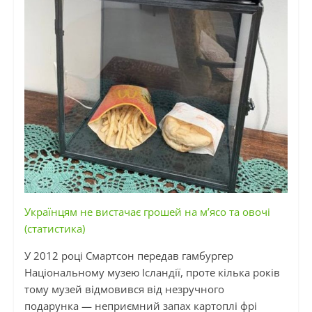
Українцям не вистачає грошей на м’ясо та овочі
(статистика)
У 2012 році
Смартсон
передав гамбургер
Національному музею Ісландії, проте кілька років
тому музей відмовився від незручного
подарунка — неприємний запах картоплі фрі