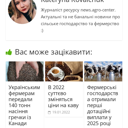
Журналіст ресурсу news.agro-center.
Актуальні та не банальні новини про
сільське господарство та фермерство
:)
Вас може зацікавити:
Українським
В 2022
Фермерські
фермерам
суттєво
господарств
передали
зміняться
а отримали
140 тонн
ціни на каву
перші
насіння
дотаційні
19.01.2022
гречки із
виплати у
Канади
2025 році