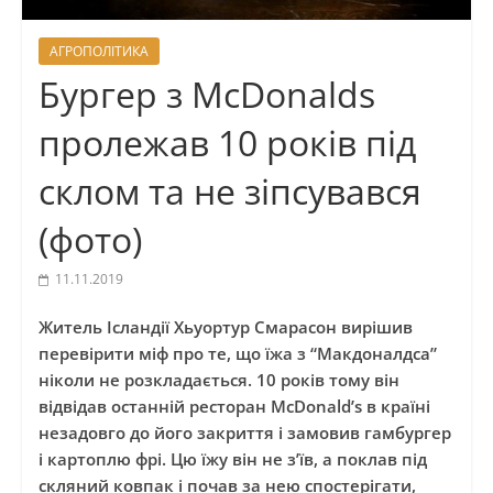
АГРОПОЛІТИКА
Бургер з McDonalds
пролежав 10 років під
склом та не зіпсувався
(фото)
11.11.2019
Житель Ісландії Хьyoртур Смарасон вирішив
перевірити міф про те, що їжа з “Макдоналдса”
ніколи не розкладається. 10 років тому він
відвідав останній ресторан McDonald’s в країні
незадовго до його закриття і замовив гамбургер
і картоплю фрі. Цю їжу він не з’їв, а поклав під
скляний ковпак і почав за нею спостерігати,