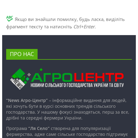
Якщо ви знайшли помилку, будь ласка, виділіть
фрагмент тексту та натисніть
Ctrl+Enter
.
ПРО НАС
“News Агро-Центр”
– інформаційне видання для людей,
які хочуть бути в курсі основних трендів сільського
господарства. У нашому фокусі знаходяться, перш за все,
дрібні та середні фермери України.
Програма
“Ля Село”
створена для популяризації
фермерства, адже саме сільське господарство підтримує