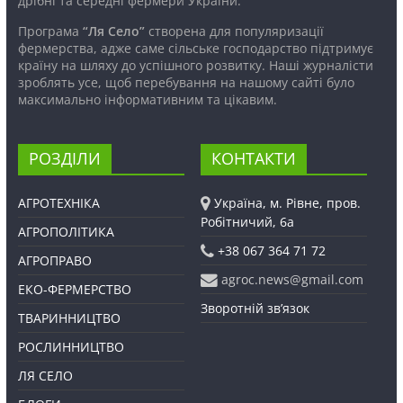
дрібні та середні фермери України.
Програма
“Ля Село”
створена для популяризації
фермерства, адже саме сільське господарство підтримує
країну на шляху до успішного розвитку. Наші журналісти
зроблять усе, щоб перебування на нашому сайті було
максимально інформативним та цікавим.
РОЗДІЛИ
КОНТАКТИ
АГРОТЕХНІКА
Україна, м. Рівне, пров.
Робітничий, 6а
АГРОПОЛІТИКА
+38 067 364 71 72
АГРОПРАВО
agroc.news@gmail.com
ЕКО-ФЕРМЕРСТВО
Зворотній зв’язок
ТВАРИННИЦТВО
РОСЛИННИЦТВО
ЛЯ СЕЛО