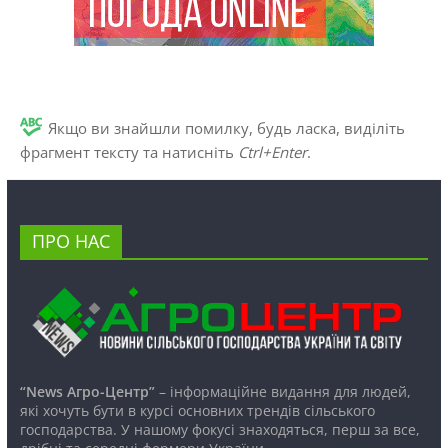
Якщо ви знайшли помилку, будь ласка, виділіть
фрагмент тексту та натисніть
Ctrl+Enter
.
ПРО НАС
“News Агро-Центр”
– інформаційне видання для людей,
які хочуть бути в курсі основних трендів сільського
господарства. У нашому фокусі знаходяться, перш за все,