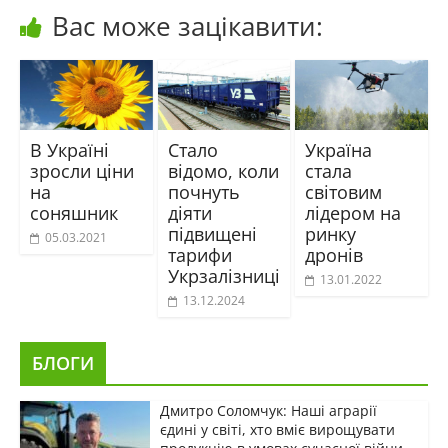
Вас може зацікавити:
В Україні
Стало
Україна
зросли ціни
відомо, коли
стала
на
почнуть
світовим
соняшник
діяти
лідером на
підвищені
ринку
05.03.2021
тарифи
дронів
Укрзалізниці
13.01.2022
13.12.2024
БЛОГИ
Дмитро Соломчук: Наші аграрії
єдині у світі, хто вміє вирощувати