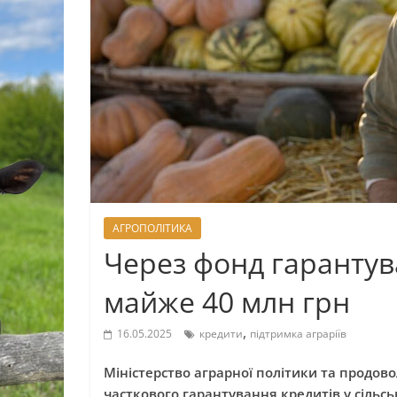
АГРОПОЛІТИКА
Через фонд гарантува
майже 40 млн грн
,
16.05.2025
кредити
підтримка аграріїв
Міністерство аграрної політики та продов
часткового гарантування кредитів у сільськ