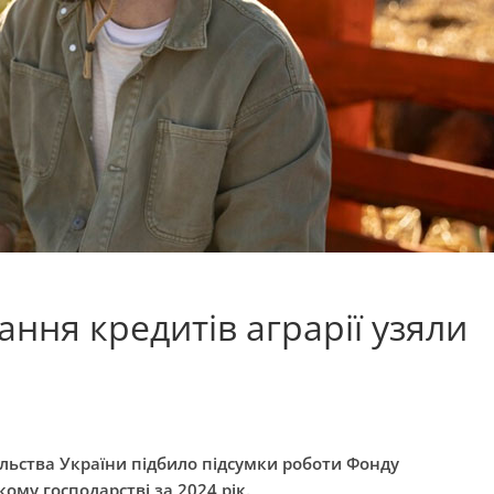
ння кредитів аграрії узяли
ольства України підбило підсумки роботи Фонду
ому господарстві за 2024 рік.