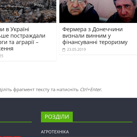
ни в Україні
Фермера з Донеччини
ьше постраждали
визнали винним у
ги та аграрії –
фінансуванні тероризму
ження
23.05.2019
25
іліть фрагмент тексту та натисніть
Ctrl+Enter
.
РОЗДІЛИ
АГРОТЕХНІКА