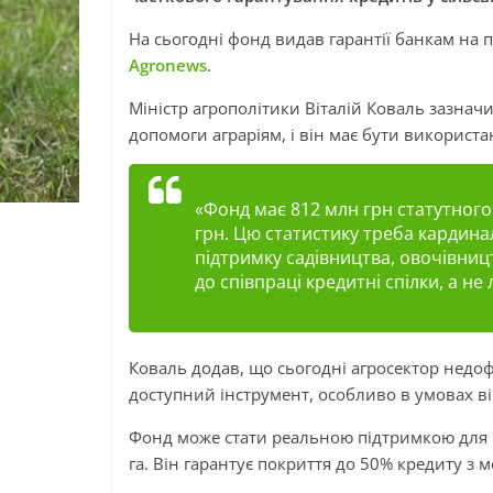
На сьогодні фонд видав гарантії банкам на п
Agronews
.
Міністр агрополітики Віталій Коваль зазначи
допомоги аграріям, і він має бути використ
«Фонд має 812 млн грн статутного 
грн. Цю статистику треба кардина
підтримку садівництва, овочівниц
до співпраці кредитні спілки, а не
Коваль додав, що сьогодні агросектор недо
доступний інструмент, особливо в умовах в
Фонд може стати реальною підтримкою для м
га. Він гарантує покриття до 50% кредиту з 