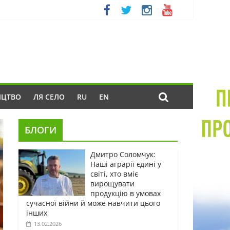
ИЦТВО
ЛЯ СЕЛО
RU
EN
БЛОГИ
Дмитро Соломчук:
Наші аграрії єдині у
світі, хто вміє
вирощувати
продукцію в умовах
сучасної війни й може навчити цього
інших
13.02.2026