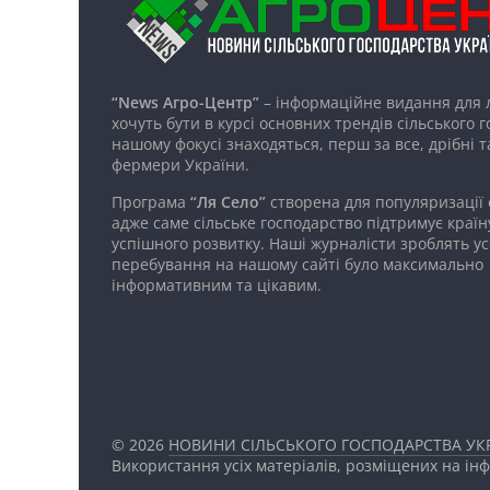
“News Агро-Центр”
– інформаційне видання для 
хочуть бути в курсі основних трендів сільського 
нашому фокусі знаходяться, перш за все, дрібні т
фермери України.
Програма
“Ля Село”
створена для популяризації
адже саме сільське господарство підтримує країн
успішного розвитку. Наші журналісти зроблять ус
перебування на нашому сайті було максимально
інформативним та цікавим.
© 2026
НОВИНИ СІЛЬСЬКОГО ГОСПОДАРСТВА УКР
Використання усіх матеріалів, розміщених на ін