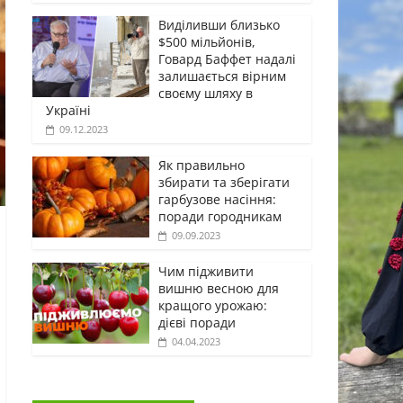
Виділивши близько
$500 мільйонів,
Говард Баффет надалі
залишається вірним
своєму шляху в
Україні
09.12.2023
Як правильно
збирати та зберігати
гарбузове насіння:
поради городникам
09.09.2023
Чим підживити
вишню весною для
кращого урожаю:
дієві поради
04.04.2023