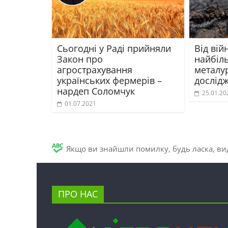
Сьогодні у Раді прийняли
Від вій
Закон про
найбіл
агрострахування
металур
українських фермерів –
дослід
нардеп Соломчук
25.01.20
01.07.2021
Якщо ви знайшли помилку, будь ласка, вид
ПРО НАС