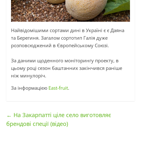
Найвідомішими сортами дині в Україні
є є
Даяна
та Берегиня. Загалом
сортотип
Галія дуже
розповсюджений в Європейському Союзі.
За даними щоденного моніторингу
проекту
, в
цьому році сезон баштанних закінчився раніше
ніж
минулоріч
.
За інформацією
Еast-fruit
.
←
На Закарпатті ціле село виготовляє
брендові спеції (відео)