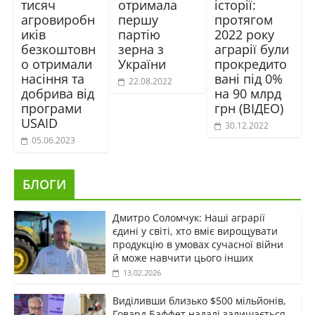
тисяч
отримала
історії:
агровиробн
першу
протягом
иків
партію
2022 року
безкоштовн
зерна з
аграрії були
о отримали
України
прокредито
насіння та
вані під 0%
22.08.2022
добрива від
на 90 млрд
програми
грн (ВІДЕО)
USAID
30.12.2022
05.06.2023
БЛОГИ
Дмитро Соломчук: Наші аграрії
єдині у світі, хто вміє вирощувати
продукцію в умовах сучасної війни
й може навчити цього інших
13.02.2026
Виділивши близько $500 мільйонів,
Говард Баффет надалі залишається