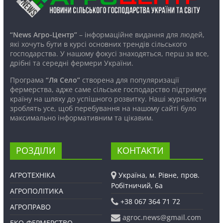
“News Агро-Центр”
– інформаційне видання для людей,
які хочуть бути в курсі основних трендів сільського
господарства. У нашому фокусі знаходяться, перш за все,
дрібні та середні фермери України.
Програма
“Ля Село”
створена для популяризації
фермерства, адже саме сільське господарство підтримує
країну на шляху до успішного розвитку. Наші журналісти
зроблять усе, щоб перебування на нашому сайті було
максимально інформативним та цікавим.
РОЗДІЛИ
КОНТАКТИ
АГРОТЕХНІКА
Україна, м. Рівне, пров.
Робітничий, 6а
АГРОПОЛІТИКА
+38 067 364 71 72
АГРОПРАВО
agroc.news@gmail.com
ЕКО-ФЕРМЕРСТВО