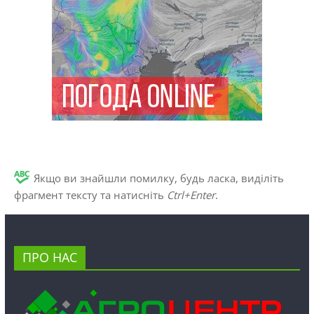
Якщо ви знайшли помилку, будь ласка, виділіть
фрагмент тексту та натисніть
Ctrl+Enter
.
ПРО НАС