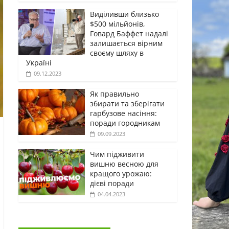
Виділивши близько
$500 мільйонів,
Говард Баффет надалі
залишається вірним
своєму шляху в
Україні
09.12.2023
Як правильно
збирати та зберігати
гарбузове насіння:
поради городникам
09.09.2023
Чим підживити
вишню весною для
кращого урожаю:
дієві поради
04.04.2023