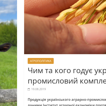
АГРОПОЛІТИКА
Чим та кого годує ук
промисловий комплек
19.08.2019
Продукція українського аграрно-промисло
даними Інститут аграрної економіки протя