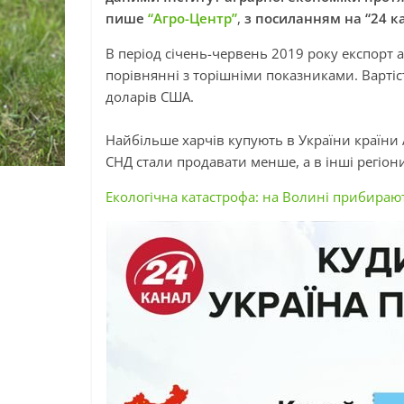
пише
“Агро-Центр”
,
з посиланням на “24 ка
В період січень-червень 2019 року експорт
порівнянні з торішніми показниками. Вартіс
доларів США.
Найбільше харчів купують в України країни 
СНД стали продавати менше, а в інші регіон
Екологічна катастрофа: на Волині прибирают