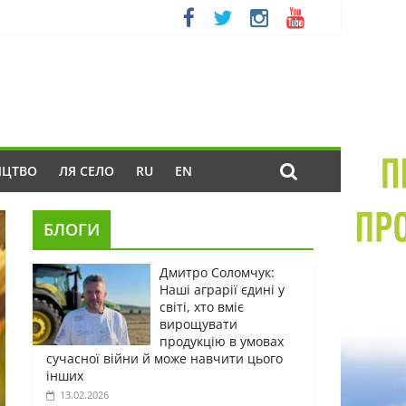
ИЦТВО
ЛЯ СЕЛО
RU
EN
БЛОГИ
Дмитро Соломчук:
Наші аграрії єдині у
світі, хто вміє
вирощувати
продукцію в умовах
сучасної війни й може навчити цього
інших
13.02.2026