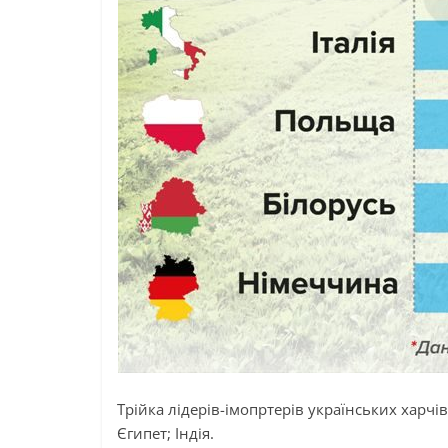
Трійка
лідерів-імопртерів
українських харчів 
Єгипет; Індія.