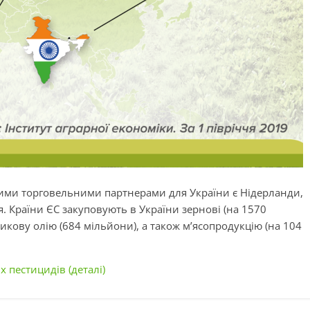
ими торговельними партнерами для України є Нідерланди,
ія. Країни ЄС закуповують в України зернові (на 1570
икову олію (684 мільйони), а також м’ясопродукцію (на 104
пестицидів (деталі)