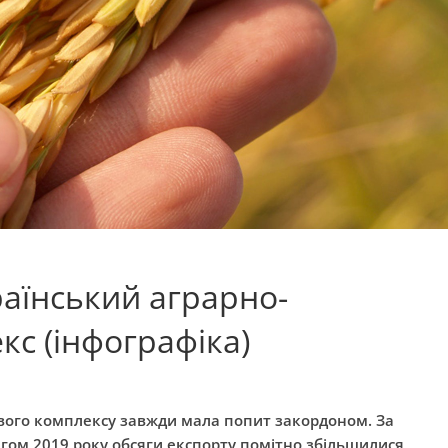
раїнський аграрно-
с (інфографіка)
вого комплексу завжди мала попит закордоном. За
гом 2019 року обсяги експорту помітно збільшилися,