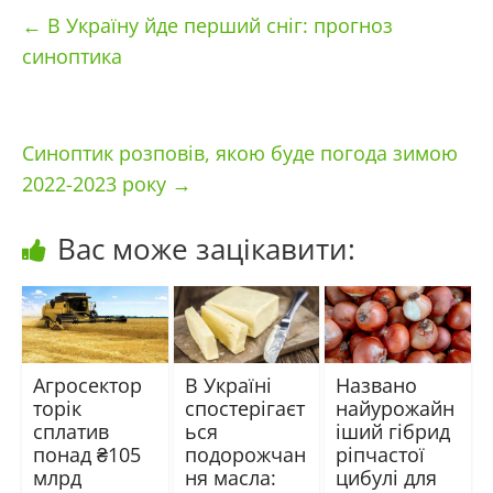
←
В Україну йде перший сніг: прогноз
синоптика
Синоптик розповів, якою буде погода зимою
2022-2023 року
→
Вас може зацікавити:
Агросектор
В Україні
Названо
торік
спостерігаєт
найурожайн
сплатив
ься
іший гібрид
понад ₴105
подорожчан
ріпчастої
млрд
ня масла:
цибулі для