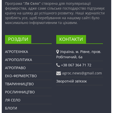
Програма
“Ля Село”
створена для популяризації
фермерства, адже саме сільське господарство підтримує
країну на шляху до успішного розвитку. Наші журналісти
зроблять усе, щоб перебування на нашому сайті було
максимально інформативним та цікавим.
РОЗДІЛИ
КОНТАКТИ
АГРОТЕХНІКА
Україна, м. Рівне, пров.
Робітничий, 6а
АГРОПОЛІТИКА
+38 067 364 71 72
АГРОПРАВО
agroc.news@gmail.com
ЕКО-ФЕРМЕРСТВО
Зворотній зв’язок
ТВАРИННИЦТВО
РОСЛИННИЦТВО
ЛЯ СЕЛО
БЛОГИ