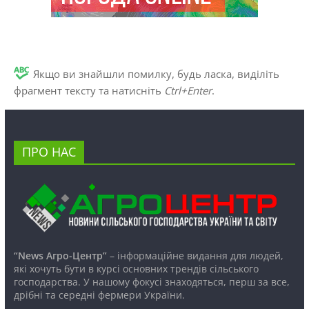
Якщо ви знайшли помилку, будь ласка, виділіть
фрагмент тексту та натисніть
Ctrl+Enter
.
ПРО НАС
“News Агро-Центр”
– інформаційне видання для людей,
які хочуть бути в курсі основних трендів сільського
господарства. У нашому фокусі знаходяться, перш за все,
дрібні та середні фермери України.