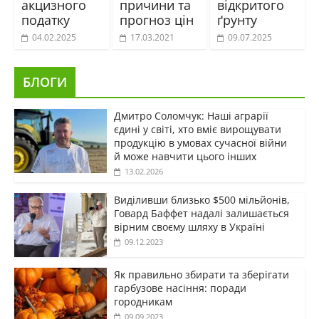
акцизного
причини та
відкритого
податку
прогноз цін
ґрунту
04.02.2025
17.03.2021
09.07.2025
БЛОГИ
Дмитро Соломчук: Наші аграрії
єдині у світі, хто вміє вирощувати
продукцію в умовах сучасної війни
й може навчити цього інших
13.02.2026
Виділивши близько $500 мільйонів,
Говард Баффет надалі залишається
вірним своєму шляху в Україні
09.12.2023
Як правильно збирати та зберігати
гарбузове насіння: поради
городникам
09.09.2023