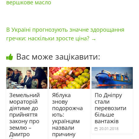
вершкове масло
В Україні прогнозують значне здорощання
гречки: наскільки зросте ціна?
→
Вас може зацікавити:
Земельний
Яблука
По Дніпру
мораторій
знову
стали
діятиме до
подорожча
перевозити
прийняття
ють:
більше
закону про
українцям
вантажів
землю –
назвали
20.01.2018
Дмитро
причину