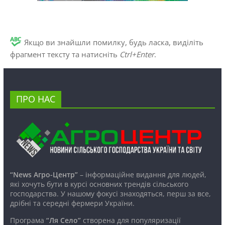
Якщо ви знайшли помилку, будь ласка, виділіть
фрагмент тексту та натисніть
Ctrl+Enter
.
ПРО НАС
“News Агро-Центр”
– інформаційне видання для людей,
які хочуть бути в курсі основних трендів сільського
господарства. У нашому фокусі знаходяться, перш за все,
дрібні та середні фермери України.
Програма
“Ля Село”
створена для популяризації