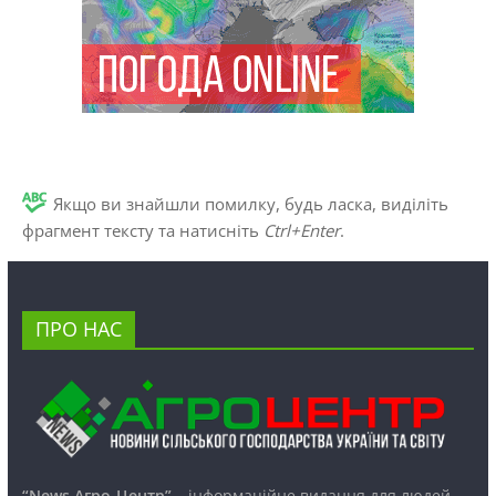
Якщо ви знайшли помилку, будь ласка, виділіть
фрагмент тексту та натисніть
Ctrl+Enter
.
ПРО НАС
“News Агро-Центр”
– інформаційне видання для людей,