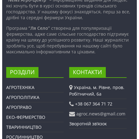
які хочуть бути в курсі основних трендів сільського
господарства. У нашому фокусі знаходяться, перш за все,
дрібні та середні фермери України.
Програма
“Ля Село”
створена для популяризації
фермерства, адже саме сільське господарство підтримує
країну на шляху до успішного розвитку. Наші журналісти
зроблять усе, щоб перебування на нашому сайті було
максимально інформативним та цікавим.
РОЗДІЛИ
КОНТАКТИ
АГРОТЕХНІКА
Україна, м. Рівне, пров.
Робітничий, 6а
АГРОПОЛІТИКА
+38 067 364 71 72
АГРОПРАВО
agroc.news@gmail.com
ЕКО-ФЕРМЕРСТВО
Зворотній зв’язок
ТВАРИННИЦТВО
РОСЛИННИЦТВО