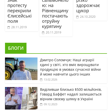
протесту
ю: на
здорожчає
перекрили
Рівненщину
цукор
Єлисейські
постачають
24.10.2020
поля
отруйну
курятину
28.11.2019
20.11.2019
БЛОГИ
Дмитро Соломчук: Наші аграрії
єдині у світі, хто вміє вирощувати
продукцію в умовах сучасної війни
й може навчити цього інших
13.02.2026
Виділивши близько $500 мільйонів,
Говард Баффет надалі залишається
вірним своєму шляху в Україні
09.12.2023