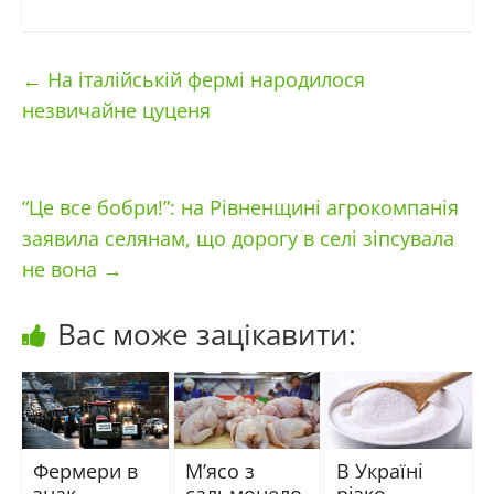
←
На італійській фермі народилося
незвичайне цуценя
“Це все бобри!”: на Рівненщині агрокомпанія
заявила селянам, що дорогу в селі зіпсувала
не вона
→
Вас може зацікавити:
Фермери в
М’ясо з
В Україні
знак
сальмонело
різко