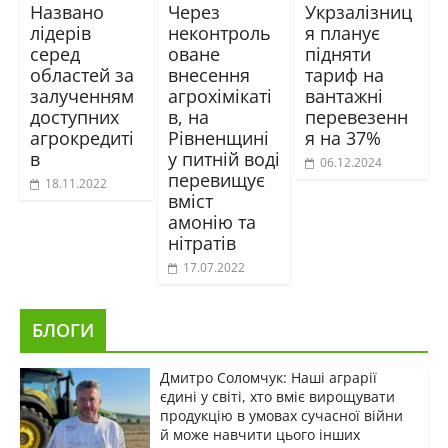
Названо
Через
Укрзалізниц
лідерів
неконтроль
я планує
серед
оване
підняти
областей за
внесення
тариф на
залученням
агрохімікаті
вантажні
доступних
в, на
перевезенн
агрокредиті
Рівненщині
я на 37%
в
у питній воді
06.12.2024
перевищує
18.11.2022
вміст
амонію та
нітратів
17.07.2022
БЛОГИ
Дмитро Соломчук: Наші аграрії
єдині у світі, хто вміє вирощувати
продукцію в умовах сучасної війни
й може навчити цього інших