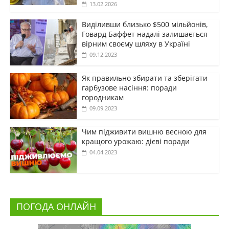
13.02.2026
Виділивши близько $500 мільйонів,
Говард Баффет надалі залишається
вірним своєму шляху в Україні
09.12.2023
Як правильно збирати та зберігати
гарбузове насіння: поради
городникам
09.09.2023
Чим підживити вишню весною для
кращого урожаю: дієві поради
04.04.2023
ПОГОДА ОНЛАЙН