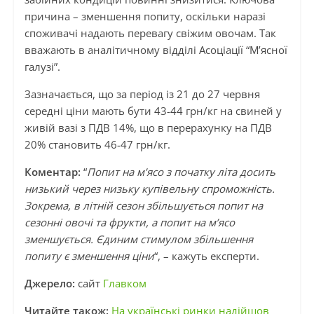
причина – зменшення попиту, оскільки наразі
споживачі надають перевагу свіжим овочам. Так
вважають в аналітичному відділі Асоціації “М’ясної
галузі”.
Зазначається, що за період із 21 до 27 червня
середні ціни мають бути 43-44 грн/кг на свиней у
живій вазі з ПДВ 14%, що в перерахунку на ПДВ
20% становить 46-47 грн/кг.
Коментар:
“
Попит на м’ясо з початку літа досить
низький через низьку купівельну спроможність.
Зокрема, в літній сезон збільшується попит на
сезонні овочі та фрукти, а попит на м’ясо
зменшується. Єдиним стимулом збільшення
попиту є зменшення ціни
“, – кажуть експерти.
Джерело:
сайт
Главком
Читайте також:
На українські ринки надійшов