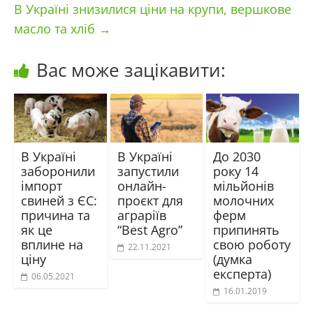
В Україні знизилися ціни на крупи, вершкове
масло та хліб
→
Вас може зацікавити:
В Україні
В Україні
До 2030
заборонили
запустили
року 14
імпорт
онлайн-
мільйонів
свиней з ЄС:
проєкт для
молочних
причина та
аграріїв
ферм
як це
“Best Agro”
припинять
вплине на
свою роботу
22.11.2021
ціну
(думка
експерта)
06.05.2021
16.01.2019