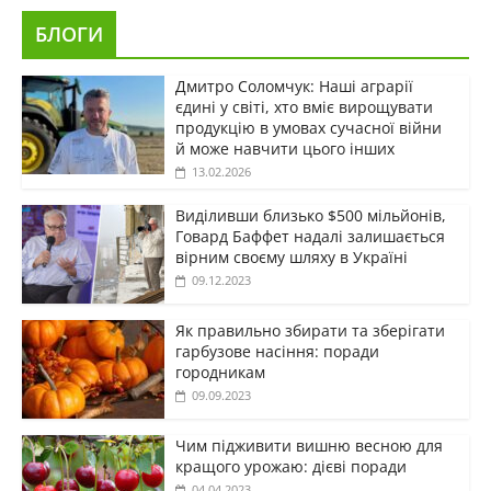
БЛОГИ
Дмитро Соломчук: Наші аграрії
єдині у світі, хто вміє вирощувати
продукцію в умовах сучасної війни
й може навчити цього інших
13.02.2026
Виділивши близько $500 мільйонів,
Говард Баффет надалі залишається
вірним своєму шляху в Україні
09.12.2023
Як правильно збирати та зберігати
гарбузове насіння: поради
городникам
09.09.2023
Чим підживити вишню весною для
кращого урожаю: дієві поради
04.04.2023