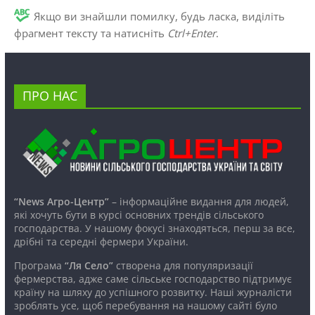
Якщо ви знайшли помилку, будь ласка, виділіть
фрагмент тексту та натисніть
Ctrl+Enter
.
ПРО НАС
“News Агро-Центр”
– інформаційне видання для людей,
які хочуть бути в курсі основних трендів сільського
господарства. У нашому фокусі знаходяться, перш за все,
дрібні та середні фермери України.
Програма
“Ля Село”
створена для популяризації
фермерства, адже саме сільське господарство підтримує
країну на шляху до успішного розвитку. Наші журналісти
зроблять усе, щоб перебування на нашому сайті було