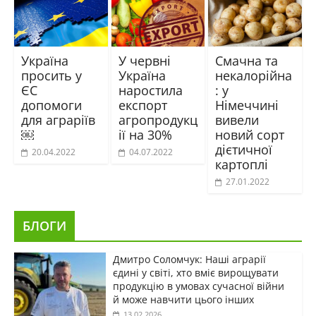
Україна
У червні
Смачна та
просить у
Україна
некалорійна
ЄС
наростила
: у
допомоги
експорт
Німеччині
для аграріїв
агропродукц
вивели
￼
ії на 30%
новий сорт
дієтичної
20.04.2022
04.07.2022
картоплі
27.01.2022
БЛОГИ
Дмитро Соломчук: Наші аграрії
єдині у світі, хто вміє вирощувати
продукцію в умовах сучасної війни
й може навчити цього інших
13.02.2026