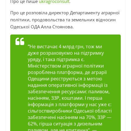
Про це пише
ukragroconsult
.
Про це розповіла директор Департаменту аграрної
політики, продовольства та земельних відносин
Одеської ОДА Алла Стоянова.
“
Не вистачає 4 млрд грн, тож ми
дуже розраховуємо на підтримку
уряду, і така підтримка є.
Міністерством аграрної політики
розроблена платформа, де аграрії
Одещини реєструються з метою
надання оперативної інформації із
забезпечення ресурсами: паливом,
насінням, ЗЗР, коштами. І перша
інформація з платформи у нас уже є:
сільгоспвиробники Одеської області
забезпечені насінням на 70%, ЗЗР —
62%, гірша ситуація з дизельним
паливом, але не критична”, —