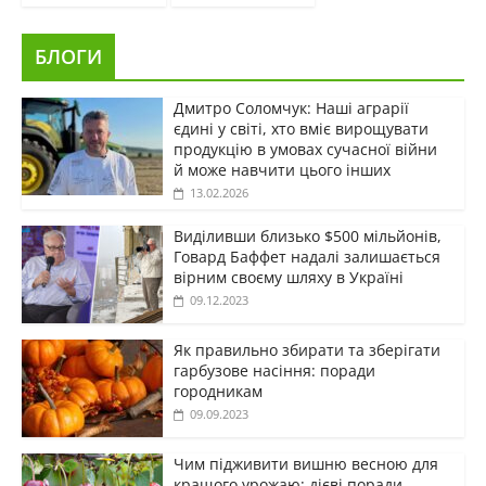
БЛОГИ
Дмитро Соломчук: Наші аграрії
єдині у світі, хто вміє вирощувати
продукцію в умовах сучасної війни
й може навчити цього інших
13.02.2026
Виділивши близько $500 мільйонів,
Говард Баффет надалі залишається
вірним своєму шляху в Україні
09.12.2023
Як правильно збирати та зберігати
гарбузове насіння: поради
городникам
09.09.2023
Чим підживити вишню весною для
кращого урожаю: дієві поради