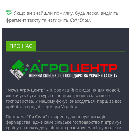
Якщо ви знайшли помилку, будь ласка, виділіть
фрагмент тексту та натисніть
Ctrl+Enter
.
ПРО НАС
“News Агро-Центр”
– інформаційне видання для людей,
які хочуть бути в курсі основних трендів сільського
господарства. У нашому фокусі знаходяться, перш за все,
дрібні та середні фермери України.
Програма
“Ля Село”
створена для популяризації
фермерства, адже саме сільське господарство підтримує
країну на шляху до успішного розвитку. Наші журналісти