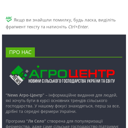
Якщо ви знайшли помилку, будь ласка, виділіть
фрагмент тексту та натисніть
Ctrl+Enter
.
ПРО НАС
“News Агро-Центр”
– інформаційне видання для людей,
які хочуть бути в курсі основних трендів сільського
господарства. У нашому фокусі знаходяться, перш за все,
дрібні та середні фермери України.
Програма
“Ля Село”
створена для популяризації
фермерства, адже саме сільське господарство підтримує