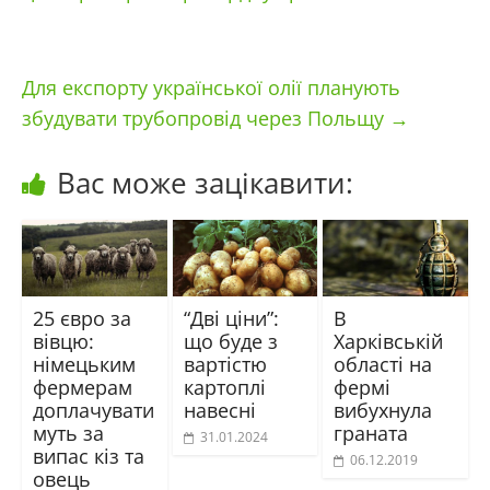
Для експорту української олії планують
збудувати трубопровід через Польщу
→
Вас може зацікавити:
25 євро за
“Дві ціни”:
В
вівцю:
що буде з
Харківській
німецьким
вартістю
області на
фермерам
картоплі
фермі
доплачувати
навесні
вибухнула
муть за
граната
31.01.2024
випас кіз та
06.12.2019
овець