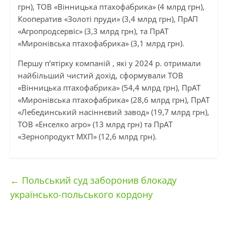
грн), ТОВ «Вінницька птахофабрика» (4 млрд грн),
Кооператив «Золоті пруди» (3,4 млрд грн), ПрАП
«Агропродсервіс» (3,3 млрд грн), та ПрАТ
«Миронівська птахофабрика» (3,1 млрд грн).
Першу п’ятірку компаній , які у 2024 р. отримали
найбільший чистий дохід, сформували ТОВ
«Вінницька птахофабрика» (54,4 млрд грн), ПрАТ
«Миронівська птахофабрика» (28,6 млрд грн), ПрАТ
«Лебединський насіннєвий завод» (19,7 млрд грн),
ТОВ «Енселко агро» (13 млрд грн) та ПрАТ
«Зернопродукт МХП» (12,6 млрд грн).
←
Польський суд заборонив блокаду
українсько-польського кордону