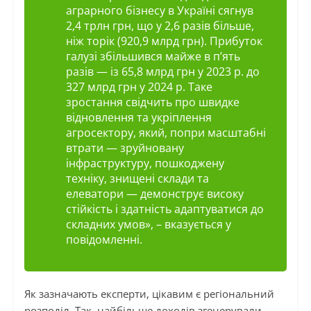
аграрного бізнесу в Україні сягнув
2,4 трлн грн, що у 2,6 разів більше,
ніж торік (920,9 млрд грн). Прибуток
галузі збільшився майже в п’ять
разів — із 65,8 млрд грн у 2023 р. до
327 млрд грн у 2024 р. Таке
зростання свідчить про швидке
відновлення та укріплення
агросектору, який, попри масштабні
втрати — зруйновану
інфраструктуру, пошкоджену
техніку, знищені склади та
елеватори — демонструє високу
стійкість і здатність адаптуватися до
складних умов», – вказується у
повідомленні.
Як зазначають експерти, цікавим є регіональний
розподіл. Так, найбільше доходів згенерували