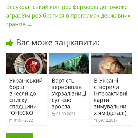
Всеукраїнський конгрес фермерів допоможе
аграріям розібратися в програмах державних
грантів
→
Вас може зацікавити:
Український
Вартість
В Україні
борщ
зерновозів
створили
внесли до
Укрзалізниці
інтерактивні
списку
суттєво
карти
спадщини
зросла
зимувальни
ЮНЕСКО
х ям (деталі)
01.09.2021
01.07.2022
09.12.2017