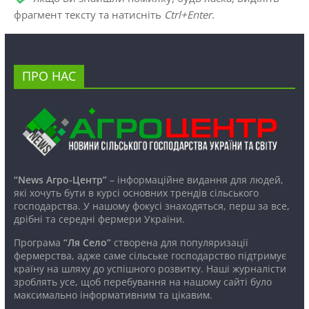
фрагмент тексту та натисніть
Ctrl+Enter
.
ПРО НАС
“News Агро-Центр”
– інформаційне видання для людей,
які хочуть бути в курсі основних трендів сільського
господарства. У нашому фокусі знаходяться, перш за все,
дрібні та середні фермери України.
Програма
“Ля Село”
створена для популяризації
фермерства, адже саме сільське господарство підтримує
країну на шляху до успішного розвитку. Наші журналісти
зроблять усе, щоб перебування на нашому сайті було
максимально інформативним та цікавим.