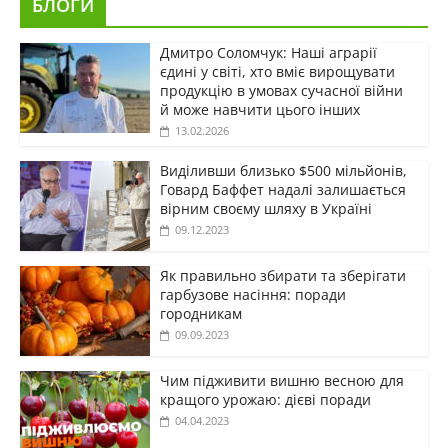
БЛОГИ
Дмитро Соломчук: Наші аграрії
єдині у світі, хто вміє вирощувати
продукцію в умовах сучасної війни
й може навчити цього інших
13.02.2026
Виділивши близько $500 мільйонів,
Говард Баффет надалі залишається
вірним своєму шляху в Україні
09.12.2023
Як правильно збирати та зберігати
гарбузове насіння: поради
городникам
09.09.2023
Чим підживити вишню весною для
кращого урожаю: дієві поради
04.04.2023