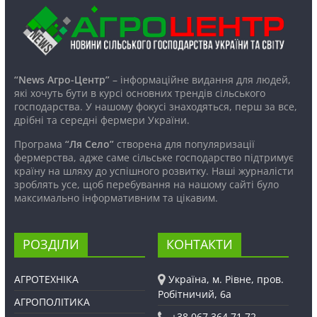
“News Агро-Центр”
– інформаційне видання для людей,
які хочуть бути в курсі основних трендів сільського
господарства. У нашому фокусі знаходяться, перш за все,
дрібні та середні фермери України.
Програма
“Ля Село”
створена для популяризації
фермерства, адже саме сільське господарство підтримує
країну на шляху до успішного розвитку. Наші журналісти
зроблять усе, щоб перебування на нашому сайті було
максимально інформативним та цікавим.
РОЗДІЛИ
КОНТАКТИ
АГРОТЕХНІКА
Україна, м. Рівне, пров.
Робітничий, 6а
АГРОПОЛІТИКА
+38 067 364 71 72