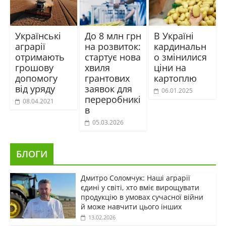
Українські
До 8 млн грн
В Україні
аграрії
на розвиток:
кардинальн
отримають
стартує нова
о змінилися
грошову
хвиля
ціни на
допомогу
грантових
картоплю
від уряду
заявок для
06.01.2025
переробникі
08.04.2021
в
05.03.2026
БЛОГИ
Дмитро Соломчук: Наші аграрії
єдині у світі, хто вміє вирощувати
продукцію в умовах сучасної війни
й може навчити цього інших
13.02.2026