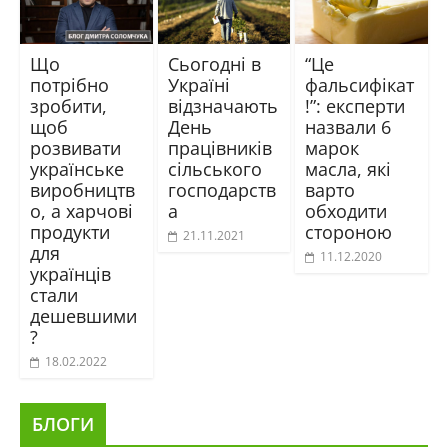
Що
Сьогодні в
“Це
потрібно
Україні
фальсифікат
зробити,
відзначають
!”: експерти
щоб
День
назвали 6
розвивати
працівників
марок
українське
сільського
масла, які
виробництв
господарств
варто
о, а харчові
а
обходити
продукти
стороною
21.11.2021
для
11.12.2020
українців
стали
дешевшими
?
18.02.2022
БЛОГИ