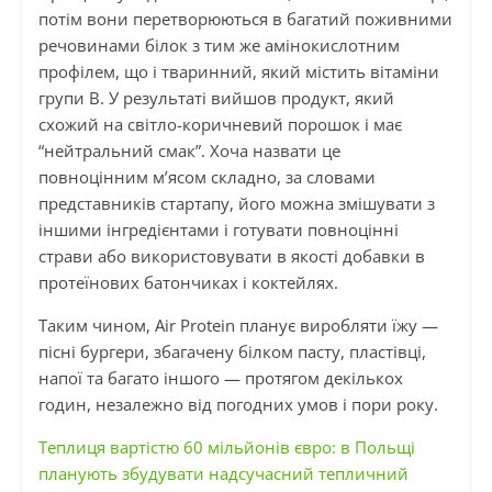
потім вони перетворюються в багатий поживними
речовинами білок з тим же амінокислотним
профілем, що і тваринний, який містить вітаміни
групи В. У результаті вийшов продукт, який
схожий на світло-коричневий порошок і має
“нейтральний смак”. Хоча назвати це
повноцінним м’ясом складно, за словами
представників стартапу, його можна змішувати з
іншими інгредієнтами і готувати повноцінні
страви або використовувати в якості добавки в
протеїнових батончиках і коктейлях.
Таким чином, Air Protein планує виробляти їжу —
пісні бургери, збагачену білком пасту, пластівці,
напої та багато іншого — протягом декількох
годин, незалежно від погодних умов і пори року.
Теплиця вартістю 60 мільйонів євро: в Польщі
планують збудувати надсучасний тепличний