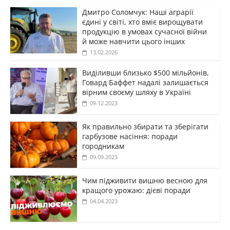
Дмитро Соломчук: Наші аграрії
єдині у світі, хто вміє вирощувати
продукцію в умовах сучасної війни
й може навчити цього інших
13.02.2026
Виділивши близько $500 мільйонів,
Говард Баффет надалі залишається
вірним своєму шляху в Україні
09.12.2023
Як правильно збирати та зберігати
гарбузове насіння: поради
городникам
09.09.2023
Чим підживити вишню весною для
кращого урожаю: дієві поради
04.04.2023