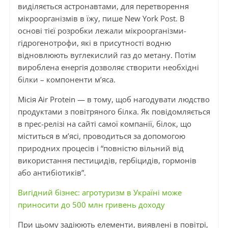
виділяється астронавтами, для перетворення
мікроорганізмів в їжу, пише New York Post. В
основі тієї розробки лежали мікроорганізми-
гідрогенотрофи, які в присутності водню
відновлюють вуглекислий газ до метану. Потім
вироблена енергія дозволяє створити необхідні
білки – компоненти м’яса.
Місія Air Protein — в тому, щоб нагодувати людство
продуктами з повітряного білка. Як повідомляється
в прес-релізі на сайті самої компанії, білок, що
міститься в м’ясі, проводиться за допомогою
природних процесів і “повністю вільний від
використання пестицидів, гербіцидів, гормонів
або антибіотиків”.
Вигідний бізнес: агротуризм в Україні може
приносити до 500 млн гривень доходу
При цьому задіюють елементи, виявлені в повітрі,