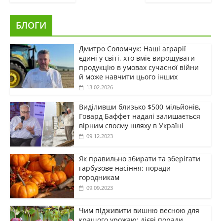
БЛОГИ
Дмитро Соломчук: Наші аграрії
єдині у світі, хто вміє вирощувати
продукцію в умовах сучасної війни
й може навчити цього інших
13.02.2026
Виділивши близько $500 мільйонів,
Говард Баффет надалі залишається
вірним своєму шляху в Україні
09.12.2023
Як правильно збирати та зберігати
гарбузове насіння: поради
городникам
09.09.2023
Чим підживити вишню весною для
кращого урожаю: дієві поради