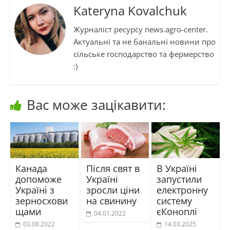
Kateryna Kovalchuk
Журналіст ресурсу news.agro-center.
Актуальні та не банальні новини про
сільське господарство та фермерство
:)
Вас може зацікавити:
Канада
Після свят в
В Україні
допоможе
Україні
запустили
Україні з
зросли ціни
електронну
зерносхови
на свинину
систему
щами
єКоноплі
04.01.2022
03.08.2022
14.03.2025