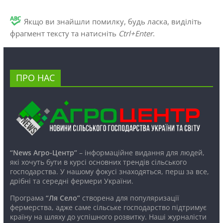
Якщо ви знайшли помилку, будь ласка, виділіть
фрагмент тексту та натисніть
Ctrl+Enter
.
ПРО НАС
“News Агро-Центр”
– інформаційне видання для людей,
які хочуть бути в курсі основних трендів сільського
господарства. У нашому фокусі знаходяться, перш за все,
дрібні та середні фермери України.
Програма
“Ля Село”
створена для популяризації
фермерства, адже саме сільське господарство підтримує
країну на шляху до успішного розвитку. Наші журналісти