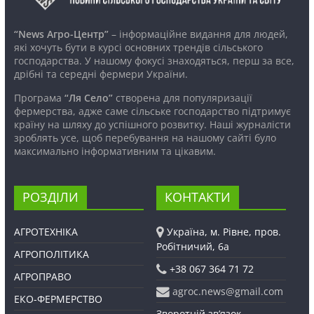
“News Агро-Центр”
– інформаційне видання для людей,
які хочуть бути в курсі основних трендів сільського
господарства. У нашому фокусі знаходяться, перш за все,
дрібні та середні фермери України.
Програма
“Ля Село”
створена для популяризації
фермерства, адже саме сільське господарство підтримує
країну на шляху до успішного розвитку. Наші журналісти
зроблять усе, щоб перебування на нашому сайті було
максимально інформативним та цікавим.
РОЗДІЛИ
КОНТАКТИ
АГРОТЕХНІКА
Україна, м. Рівне, пров.
Робітничий, 6а
АГРОПОЛІТИКА
+38 067 364 71 72
АГРОПРАВО
agroc.news@gmail.com
ЕКО-ФЕРМЕРСТВО
Зворотній зв’язок