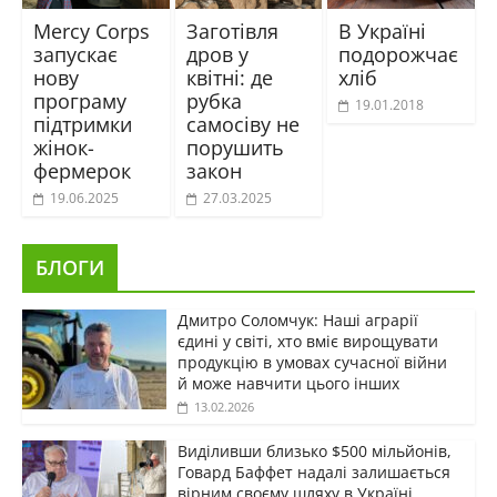
Mercy Corps
Заготівля
В Україні
запускає
дров у
подорожчає
нову
квітні: де
хліб
програму
рубка
19.01.2018
підтримки
самосіву не
жінок-
порушить
фермерок
закон
19.06.2025
27.03.2025
БЛОГИ
Дмитро Соломчук: Наші аграрії
єдині у світі, хто вміє вирощувати
продукцію в умовах сучасної війни
й може навчити цього інших
13.02.2026
Виділивши близько $500 мільйонів,
Говард Баффет надалі залишається
вірним своєму шляху в Україні