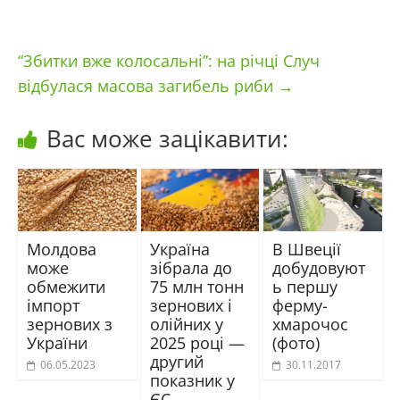
“Збитки вже колосальні”: на річці Случ
відбулася масова загибель риби
→
Вас може зацікавити:
Молдова
Україна
В Швеції
може
зібрала до
добудовуют
обмежити
75 млн тонн
ь першу
імпорт
зернових і
ферму-
зернових з
олійних у
хмарочос
України
2025 році —
(фото)
другий
06.05.2023
30.11.2017
показник у
ЄС