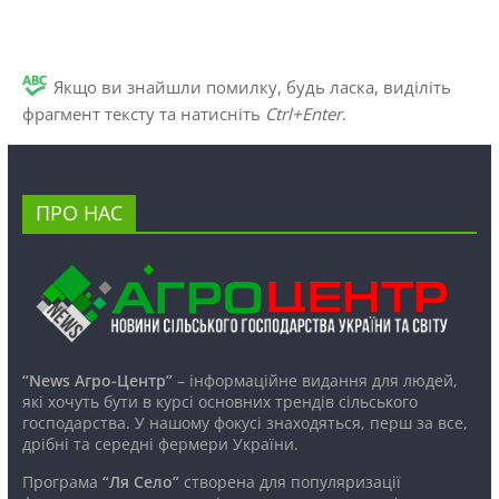
Якщо ви знайшли помилку, будь ласка, виділіть
фрагмент тексту та натисніть
Ctrl+Enter
.
ПРО НАС
“News Агро-Центр”
– інформаційне видання для людей,
які хочуть бути в курсі основних трендів сільського
господарства. У нашому фокусі знаходяться, перш за все,
дрібні та середні фермери України.
Програма
“Ля Село”
створена для популяризації