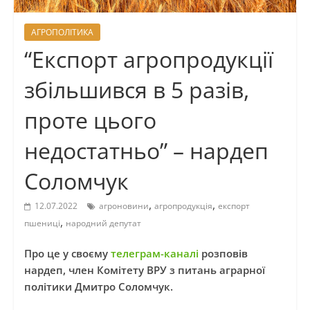
АГРОПОЛІТИКА
“Експорт агропродукції
збільшився в 5 разів,
проте цього
недостатньо” – нардеп
Соломчук
,
,
12.07.2022
агроновини
агропродукція
експорт
,
пшениці
народний депутат
Про це у своєму
телеграм-каналі
розповів
нардеп, член Комітету ВРУ з питань аграрної
політики Дмитро Соломчук.