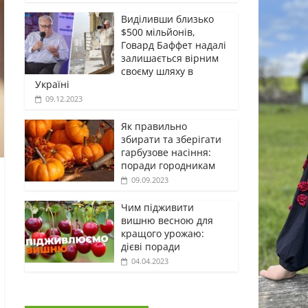
Виділивши близько
$500 мільйонів,
Говард Баффет надалі
залишається вірним
своєму шляху в
Україні
09.12.2023
Як правильно
збирати та зберігати
гарбузове насіння:
поради городникам
09.09.2023
Чим підживити
вишню весною для
кращого урожаю:
дієві поради
04.04.2023