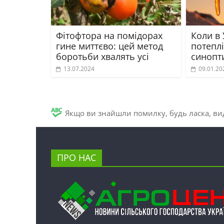
Фітофтора на помідорах
Коли в 
гине миттєво: цей метод
потепл
боротьби хвалять усі
синопт
13.07.2024
09.01.20
Якщо ви знайшли помилку, будь ласка, вид
ПРО НАС