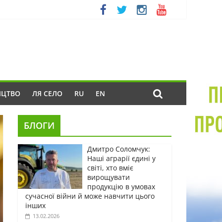
ИЦТВО
ЛЯ СЕЛО
RU
EN
БЛОГИ
Дмитро Соломчук:
Наші аграрії єдині у
світі, хто вміє
вирощувати
продукцію в умовах
сучасної війни й може навчити цього
інших
13.02.2026