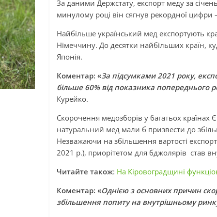
За даними Держстату, експорт меду за січень
минулому році він сягнув рекордної цифри —
Найбільше український мед експортують кра
Німеччину. До десятки найбільших країн, ку
Японія.
Коментар: «
За підсумками 2021 року, експ
більше 60% від показника попереднього р
Курейко.
Скорочення медозборів у багатьох країнах 
натуральний мед мали б призвести до збільш
Незважаючи на збільшення вартості експорто
2021 р.), приорітетом для бджолярів став в
Читайте також
:
На Кіровоградщині функціон
Коментар: «
Однією з основних причин скор
збільшення попиту на внутрішньому ринк