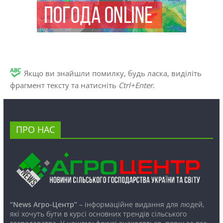
Якщо ви знайшли помилку, будь ласка, виділіть
фрагмент тексту та натисніть
Ctrl+Enter
.
ПРО НАС
“News Агро-Центр”
– інформаційне видання для людей,
які хочуть бути в курсі основних трендів сільського