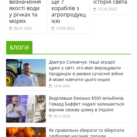
визначення
ще 7
історія свята
якості води
кораблів з
15.10.2022
у річках та
агропродукц
морях
ією
06.01.2021
13.09.2022
БЛОГИ
Дмитро Соломчук: Наші аграрії
єдині у світі, хто вміє вирощувати
продукцію в умовах сучасної війни
й може навчити цього інших
13.02.2026
Виділивши близько $500 мільйонів,
Говард Баффет надалі залишається
вірним своєму шляху в Україні
09.12.2023
Як правильно збирати та зберігати
гарбузове насіння: поради