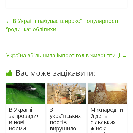
←
В Україні набуває широкої популярності
“родичка” обліпихи
Україна збільшила імпорт голів живої птиці
→
Вас може зацікавити:
В Україні
З
Міжнародни
запровадил
українських
й день
и нові
портів
сільських
норми
вирушило
жінок: