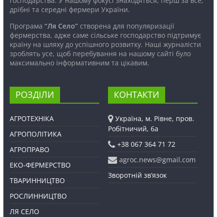
господарства. У нашому фокусі знаходяться, перш за все,
дрібні та середні фермери України.
Програма
“Ля Село”
створена для популяризації
фермерства, адже саме сільське господарство підтримує
країну на шляху до успішного розвитку. Наші журналісти
зроблять усе, щоб перебування на нашому сайті було
максимально інформативним та цікавим.
РОЗДІЛИ
КОНТАКТИ
АГРОТЕХНІКА
Україна, м. Рівне, пров.
Робітничий, 6а
АГРОПОЛІТИКА
+38 067 364 71 72
АГРОПРАВО
agroc.news@gmail.com
ЕКО-ФЕРМЕРСТВО
Зворотній зв’язок
ТВАРИННИЦТВО
РОСЛИННИЦТВО
ЛЯ СЕЛО