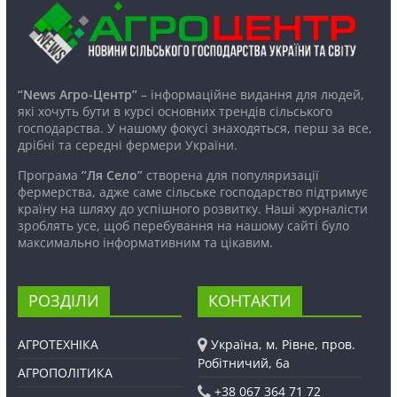
“News Агро-Центр”
– інформаційне видання для людей,
які хочуть бути в курсі основних трендів сільського
господарства. У нашому фокусі знаходяться, перш за все,
дрібні та середні фермери України.
Програма
“Ля Село”
створена для популяризації
фермерства, адже саме сільське господарство підтримує
країну на шляху до успішного розвитку. Наші журналісти
зроблять усе, щоб перебування на нашому сайті було
максимально інформативним та цікавим.
РОЗДІЛИ
КОНТАКТИ
АГРОТЕХНІКА
Україна, м. Рівне, пров.
Робітничий, 6а
АГРОПОЛІТИКА
+38 067 364 71 72