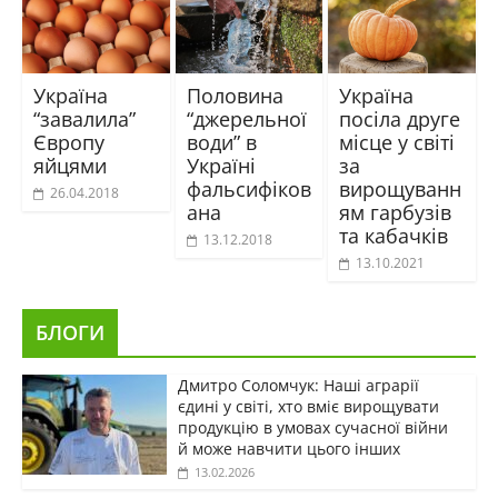
Україна
Половина
Україна
“завалила”
“джерельної
посіла друге
Європу
води” в
місце у світі
яйцями
Україні
за
фальсифіков
вирощуванн
26.04.2018
ана
ям гарбузів
та кабачків
13.12.2018
13.10.2021
БЛОГИ
Дмитро Соломчук: Наші аграрії
єдині у світі, хто вміє вирощувати
продукцію в умовах сучасної війни
й може навчити цього інших
13.02.2026