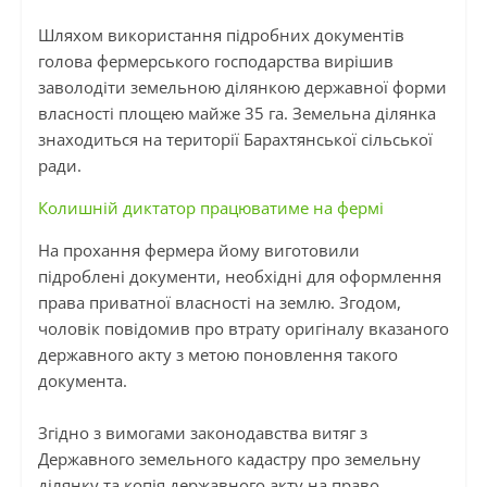
Шляхом використання підробних документів
голова фермерського господарства вирішив
заволодіти земельною ділянкою державної форми
власності площею майже 35 га. Земельна ділянка
знаходиться на території
Барахтянської
сільської
ради.
Колишній диктатор працюватиме на фермі
На прохання фермера йому виготовили
підроблені документи, необхідні для оформлення
права приватної власності на землю. Згодом,
чоловік повідомив про втрату оригіналу вказаного
державного акту з метою поновлення такого
документа.
Згідно з вимогами законодавства витяг з
Державного земельного кадастру про земельну
ділянку та копія державного акту на право