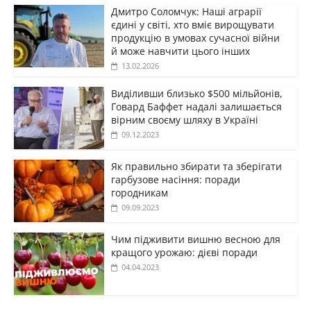
Дмитро Соломчук: Наші аграрії
єдині у світі, хто вміє вирощувати
продукцію в умовах сучасної війни
й може навчити цього інших
13.02.2026
Виділивши близько $500 мільйонів,
Говард Баффет надалі залишається
вірним своєму шляху в Україні
09.12.2023
Як правильно збирати та зберігати
гарбузове насіння: поради
городникам
09.09.2023
Чим підживити вишню весною для
кращого урожаю: дієві поради
04.04.2023