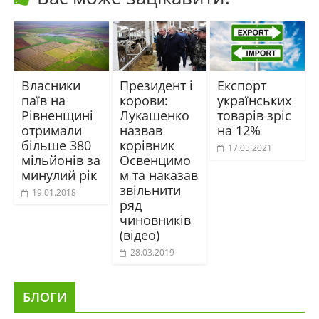
Власники
Президент і
Експорт
паїв на
корови:
українських
Рівненщині
Лукашенко
товарів зріс
отримали
назвав
на 12%
більше 380
корівник
17.05.2021
мільйонів за
Освенцимо
минулий рік
м та наказав
звільнити
19.01.2018
ряд
чиновників
(відео)
28.03.2019
БЛОГИ