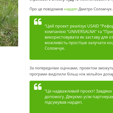
Про це повідомив
нардеп
Дмитро Соломчук.
“Цей проект реалізує USAID “Рефо
компанією “UNIVERSALNA” та “При
використовувати як заставу для о
можливість простіше залучати кош
Соломчук.
За попередніми оцінками, проектом зможуть
програми виділили більш ніж мільйон долар
“Це надважливий проєкт! Завдяк
допомогу. Дякуємо усім партнерам,
підсумував нардеп.