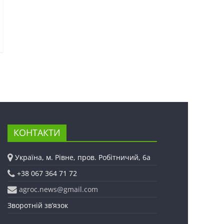
КОНТАКТИ
Україна, м. Рівне, пров. Робітничий, 6а
+38 067 364 71 72
agroc.news@gmail.com
Зворотній зв’язок