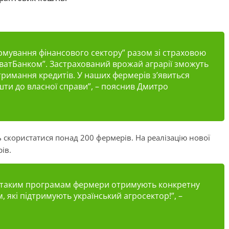
рмування фінансового сектору” разом зі страховою
ватБанком”. Застрахований врожай аграрії зможуть
тримання кредитів. У наших фермерів зʼявиться
ти до власної справи”, – пояснив Дмитро
 скористатися понад 200 фермерів. На реалізацію нової
ів.
и таким програмам фермери отримують конкретну
 які підтримують український агросектор!”, –