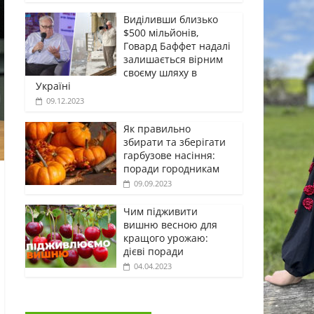
Виділивши близько
$500 мільйонів,
Говард Баффет надалі
залишається вірним
своєму шляху в
Україні
09.12.2023
Як правильно
збирати та зберігати
гарбузове насіння:
поради городникам
09.09.2023
Чим підживити
вишню весною для
кращого урожаю:
дієві поради
04.04.2023