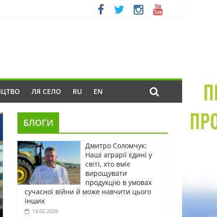
ИЦТВО
ЛЯ СЕЛО
RU
EN
БЛОГИ
Дмитро Соломчук:
Наші аграрії єдині у
світі, хто вміє
вирощувати
продукцію в умовах
сучасної війни й може навчити цього
інших
13.02.2026