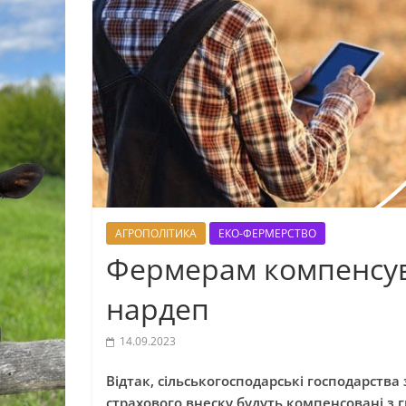
АГРОПОЛІТИКА
ЕКО-ФЕРМЕРСТВО
Фермерам компенсува
нардеп
14.09.2023
Відтак, сільськогосподарські господарств
страхового внеску будуть компенсовані з 