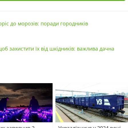
іс до морозів: поради городників
об захистити їх від шкідників: важлива дачна
ик заповнив 2
Укрзалізниця у 2024 році