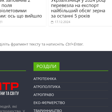
и поля
перевезла на експорт
фіолетовими
найбільший обсяг зерна
ями: ось що вийшло
за останні 5 років
21
17.12.2024
іліть фрагмент тексту та натисніть
Ctrl+Enter
.
РОЗДІЛИ
АГРОТЕХНІКА
АГРОПОЛІТИКА
АГРОПРАВО
ЕКО-ФЕРМЕРСТВО
людей, які
ТВАРИННИЦТВО
господарства. У