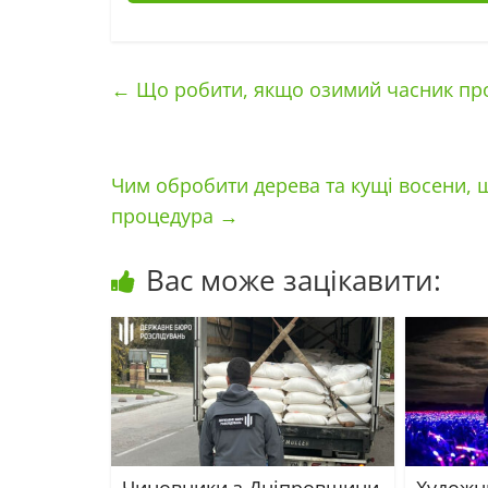
←
Що робити, якщо озимий часник прор
Чим обробити дерева та кущі восени, щ
процедура
→
Вас може зацікавити:
Чиновники з Дніпровщини
Художн