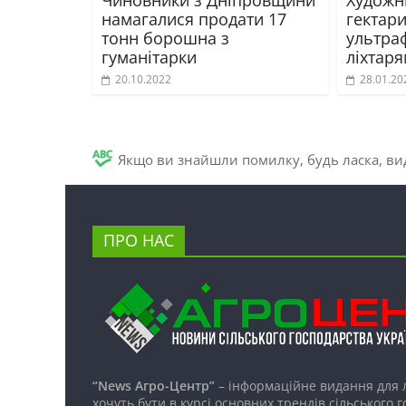
намагалися продати 17
гектар
тонн борошна з
ультра
гуманітарки
ліхтар
20.10.2022
28.01.20
Якщо ви знайшли помилку, будь ласка, вид
ПРО НАС
“News Агро-Центр”
– інформаційне видання для 
хочуть бути в курсі основних трендів сільського 