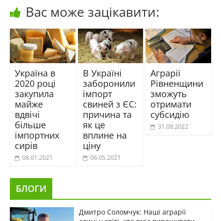
Вас може зацікавити:
Україна в
В Україні
Аграрії
2020 році
заборонили
Рівненщини
закупила
імпорт
зможуть
майже
свиней з ЄС:
отримати
вдвічі
причина та
субсидію
більше
як це
31.08.2022
імпортних
вплине на
сирів
ціну
08.01.2021
06.05.2021
БЛОГИ
Дмитро Соломчук: Наші аграрії