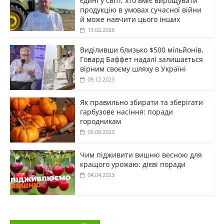
єдині у світі, хто вміє вирощувати
продукцію в умовах сучасної війни
й може навчити цього інших
13.02.2026
Виділивши близько $500 мільйонів,
Говард Баффет надалі залишається
вірним своєму шляху в Україні
09.12.2023
Як правильно збирати та зберігати
гарбузове насіння: поради
городникам
09.09.2023
Чим підживити вишню весною для
кращого урожаю: дієві поради
04.04.2023