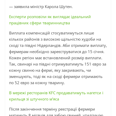
— заявила міністр Карола Шутен.
Експерти розповіли як виглядає ідеальний
працівник сфери тваринництва
Виплата компенсацій стосуватимуться лише
кількох районів з високою щільністю худоби на
сході та півдні Нідерландів. Аби отримати виплату,
фермерам необхідно зареєструватися до 15 січня.
Кожен регіон має встановлений розмір виплати.
Так, свинарі на півдні отримуватимуть 151 євро за
кожну свиню на фермі, яку закривають, чи
зменшують, тоді як на сході фермери отримають
по 52 євро за кожну тварину.
В мережі ресторанів KFC продаватимуть нагетси і
крильця зі штучного м’яса
Після закінчення терміну реєстрації фермери
матимуть 8 місяців для забою свиней, утилізацію