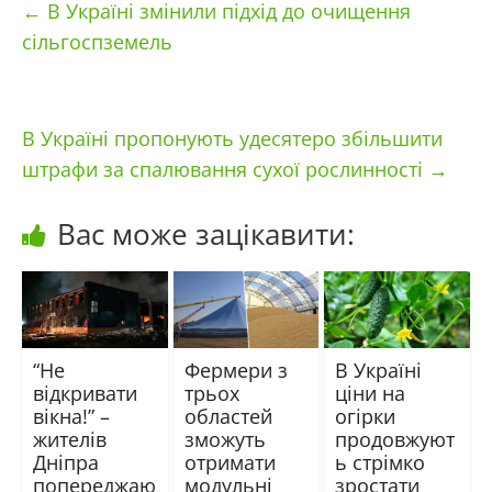
←
В Україні змінили підхід до очищення
сільгоспземель
В Україні пропонують удесятеро збільшити
штрафи за спалювання сухої рослинності
→
Вас може зацікавити:
“Не
Фермери з
В Україні
відкривати
трьох
ціни на
вікна!” –
областей
огірки
жителів
зможуть
продовжуют
Дніпра
отримати
ь стрімко
попереджаю
модульні
зростати