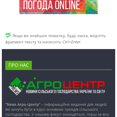
Якщо ви знайшли помилку, будь ласка, виділіть
фрагмент тексту та натисніть
Ctrl+Enter
.
ПРО НАС
“News Агро-Центр”
– інформаційне видання для людей,
які хочуть бути в курсі основних трендів сільського
господарства. У нашому фокусі знаходяться, перш за все,