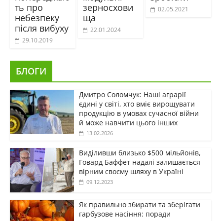
ть про
зерносхови
02.05.2021
небезпеку
ща
після вибуху
22.01.2024
29.10.2019
БЛОГИ
Дмитро Соломчук: Наші аграрії
єдині у світі, хто вміє вирощувати
продукцію в умовах сучасної війни
й може навчити цього інших
13.02.2026
Виділивши близько $500 мільйонів,
Говард Баффет надалі залишається
вірним своєму шляху в Україні
09.12.2023
Як правильно збирати та зберігати
гарбузове насіння: поради