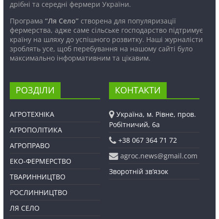
дрібні та середні фермери України.
Програма
“Ля Село”
створена для популяризації
фермерства, адже саме сільське господарство підтримує
країну на шляху до успішного розвитку. Наші журналісти
зроблять усе, щоб перебування на нашому сайті було
максимально інформативним та цікавим.
РОЗДІЛИ
КОНТАКТИ
АГРОТЕХНІКА
Україна, м. Рівне, пров.
Робітничий, 6а
АГРОПОЛІТИКА
+38 067 364 71 72
АГРОПРАВО
agroc.news@gmail.com
ЕКО-ФЕРМЕРСТВО
Зворотній зв’язок
ТВАРИННИЦТВО
РОСЛИННИЦТВО
ЛЯ СЕЛО