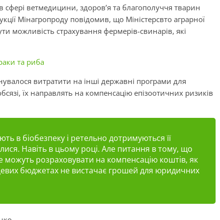
в сфері ветмедицини, здоров’я та благополуччя тварин
дукції Мінагропроду повідомив, що Міністерсвто аграрної
ути можливість страхування фермерів-свинарів, які
раки та риба
анувалося витратити на інші державні програми для
бсязі, їх направлять на компенсацію епізоотичних ризиків
ють в біобезпеку і ретельно дотримуються її
ися. Навіть в цьому році. Але питання в тому, що
 можуть розраховувати на компенсацію коштів, як
цевих бюджетах не вистачає грошей для юридичних
нко.