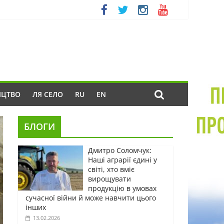
ИЦТВО
ЛЯ СЕЛО
RU
EN
БЛОГИ
Дмитро Соломчук:
Наші аграрії єдині у
світі, хто вміє
вирощувати
продукцію в умовах
сучасної війни й може навчити цього
інших
13.02.2026