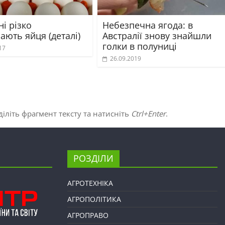
ні різко
Небезпечна ягода: в
ють яйця (деталі)
Австралії знову знайшли
голки в полуниці
17
26.09.2019
іліть фрагмент тексту та натисніть
Ctrl+Enter
.
РОЗДІЛИ
АГРОТЕХНІКА
АГРОПОЛІТИКА
АГРОПРАВО