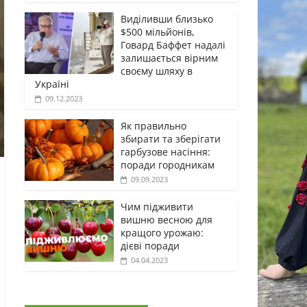
Виділивши близько
$500 мільйонів,
Говард Баффет надалі
залишається вірним
своєму шляху в
Україні
09.12.2023
Як правильно
збирати та зберігати
гарбузове насіння:
поради городникам
09.09.2023
Чим підживити
вишню весною для
кращого урожаю:
дієві поради
04.04.2023