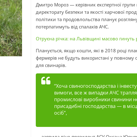
Дмитро Мороз — керівник експертної групи 
директорату безпеки та якості харчової про
політики та продовлольства планує розглян
потерпатимуть від спалахів АЧС.
Отруєна річка: на Львівщині масово гинуть 
Планується, якщо кошти, які в 2018 році пл
фермерів не будуть використані у повному о
для свинарів.
“Хоча свиногосподарства і інвесту
вимоги, все ж випадки АЧС траплял
промислові виробники свинини не
присадибні господарства — в міс
осіб”,
— заявила віце-президент АСУ Оксана Юрче