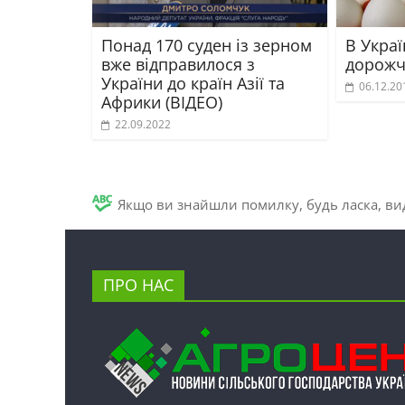
Понад 170 суден із зерном
В Украї
вже відправилося з
дорожча
України до країн Азії та
06.12.20
Африки (ВІДЕО)
22.09.2022
Якщо ви знайшли помилку, будь ласка, вид
ПРО НАС