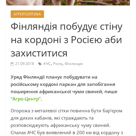
АГРОПОЛІТИКА
Фінляндія побудує стіну
на кордоні з Росією аби
захиститися
,
,
21.09.2018
АЧС
Росія
Фінляндія
Уряд Фінляндії планує побудувати на
російському кордоні паркан для запобігання
поширення африканської чуми свиней, пише
“Агро-Центр”
.
Огорожа з металевої сітки повинна бути бар’єром
для диких кабанів, які страждають та
розповсюджують африканську чуму свиней.
Спалах АЧС був виявлений ​​в 200 км від кордону з