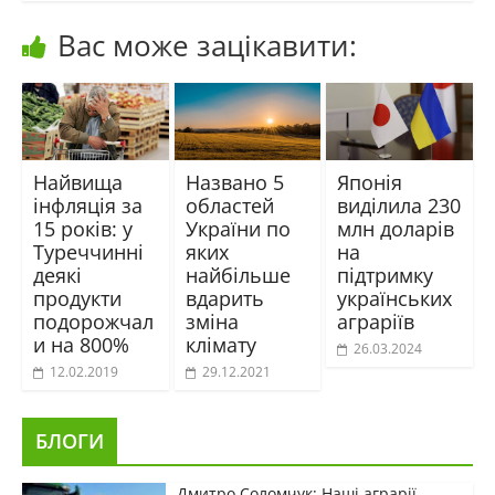
Вас може зацікавити:
Найвища
Названо 5
Японія
інфляція за
областей
виділила 230
15 років: у
України по
млн доларів
Туреччинні
яких
на
деякі
найбільше
підтримку
продукти
вдарить
українських
подорожчал
зміна
аграріїв
и на 800%
клімату
26.03.2024
12.02.2019
29.12.2021
БЛОГИ
Дмитро Соломчук: Наші аграрії