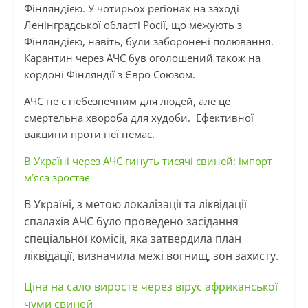
Фінляндією. У чотирьох регіонах на заході
Ленінградської області Росії, що межують з
Фінляндією, навіть, були заборонені полювання.
Карантин через АЧС був оголошений також на
кордоні Фінляндії з Євро Союзом.
АЧС не є небезпечним для людей, але це
смертельна хвороба для худоби. Ефективної
вакцини проти неї немає.
В Україні через АЧС гинуть тисячі свиней: імпорт
м’яса зростає
В Україні, з метою локалізації та ліквідації
спалахів АЧС було проведено засідання
спеціальної комісії, яка затвердила план
ліквідації, визначила межі вогнищ, зон захисту.
Ціна на сало виросте через вірус африканської
чуми свиней