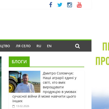
ИЦТВО
ЛЯ СЕЛО
RU
EN
БЛОГИ
Дмитро Соломчук:
Наші аграрії єдині у
світі, хто вміє
вирощувати
продукцію в умовах
сучасної війни й може навчити цього
інших
13.02.2026