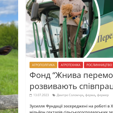
АГРОПОЛІТИКА
АГРОТЕХНІКА
РОСЛИННИЦТВО
Фонд “Жнива перемог
розвивають співпра
,
,
13.07.2023
Дмитро Соломчук
ферма
фермер
Зусилля Фундації зосереджені на роботі в Х
мільйон гектарів сільськогосподарських 