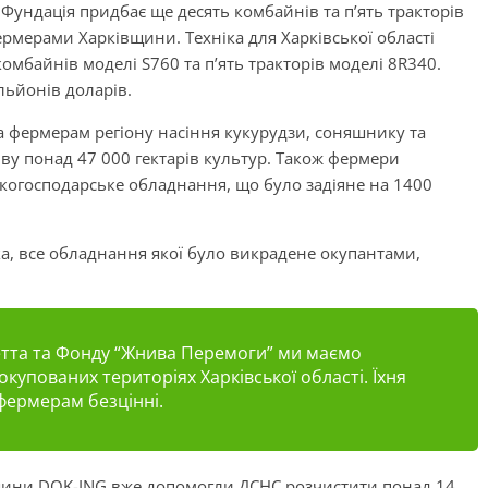
 Фундація придбає ще десять комбайнів та п’ять тракторів
рмерами Харківщини. Техніка для Харківської області
комбайнів моделі S760 та п’ять тракторів моделі 8R340.
льйонів доларів.
а фермерам регіону насіння кукурудзи, соняшнику та
іву понад 47 000 гектарів культур. Також фермери
когосподарське обладнання, що було задіяне на 1400
а, все обладнання якої було викрадене окупантами,
фетта та Фонду “Жнива Перемоги” ми маємо
купованих територіях Харківської області. Їхня
фермерам безцінні.
ашини DOK-ING вже допомогли ДСНС розчистити понад 14