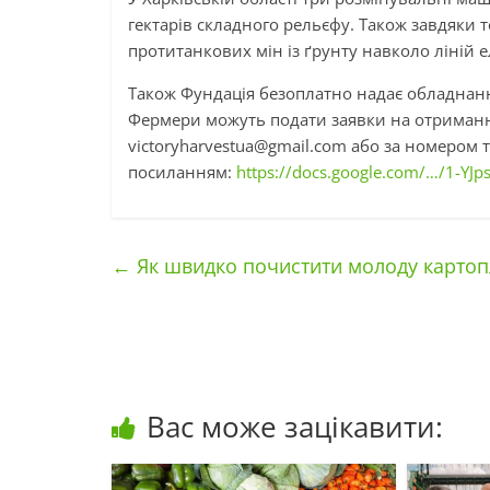
гектарів складного рельєфу. Також завдяки 
протитанкових мін із ґрунту навколо ліній 
Також Фундація безоплатно надає обладнанн
Фермери можуть подати заявки на отриманн
victoryharvestua@gmail.com
або за номером т
посиланням:
https://docs.google.com/…/1-YJ
←
Як швидко почистити молоду картопл
Вас може зацікавити: