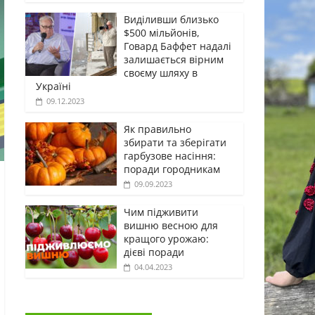
Виділивши близько
$500 мільйонів,
Говард Баффет надалі
залишається вірним
своєму шляху в
Україні
09.12.2023
Як правильно
збирати та зберігати
гарбузове насіння:
поради городникам
09.09.2023
Чим підживити
вишню весною для
кращого урожаю:
дієві поради
04.04.2023