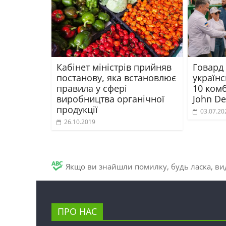
Кабінет міністрів прийняв
Говард
постанову, яка встановлює
україн
правила у сфері
10 комб
виробництва органічної
John De
продукції
03.07.20
26.10.2019
Якщо ви знайшли помилку, будь ласка, вид
ПРО НАС