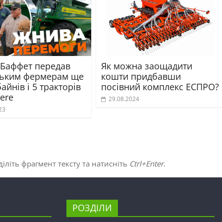
 Баффет передав
Як можна заощадити
ським фермерам ще
кошти придбавши
айнів і 5 тракторів
посівний комплекс ЕСПРО?
ere
29.08.2024
23
іліть фрагмент тексту та натисніть
Ctrl+Enter
.
РОЗДІЛИ