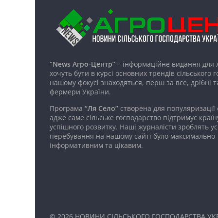
“News Агро-Центр”
– інформаційне видання для 
хочуть бути в курсі основних трендів сільського 
нашому фокусі знаходяться, перш за все, дрібні т
фермери України.
Програма
“Ля Село”
створена для популяризації
адже саме сільське господарство підтримує країн
успішного розвитку. Наші журналісти зроблять ус
перебування на нашому сайті було максимально
інформативним та цікавим.
© 2026
НОВИНИ СІЛЬСЬКОГО ГОСПОДАРСТВА УКР