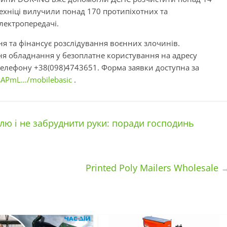
техніці вилучили понад 170 протипіхотних та
електропередачі.
я та фінансує розслідування воєнних злочинів.
я обладнання у безоплатне користування на адресу
елефону +38(098)4743651. Форма заявки доступна за
psAPmL…/mobilebasic
.
ю і не забруднити руки: поради господинь
Printed Poly Mailers Wholesale