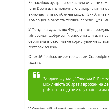
Як наслідок зустрічі з обласним очільником,
John Deere для виключного використання фе
включає п’ять комбайнів моделі S770, п’ять 
Комерційна вартість техніки перевищує 6 мі
У Фонді нагадали, що Фундація вже передал
мінеральні добрива. Їх використали для пос
отримали в безоплатне користування сільсь
гектарах земель.
Олексій Грабар, директор ферми Старовірівк
сказав:
Завдяки Фундації Говарда Г. Баф
можливість збирати врожай на део
робота та підтримка українським 
У Харківській області три розмінувальні м