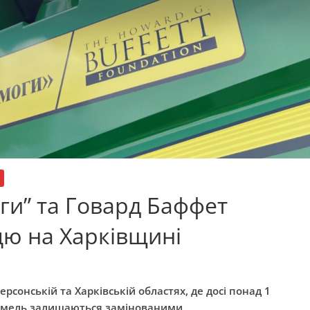
и” та Говард Баффет
цю на Харківщині
ерсонській та Харківській областях, де досі понад 1
земель залишаються замінованими.