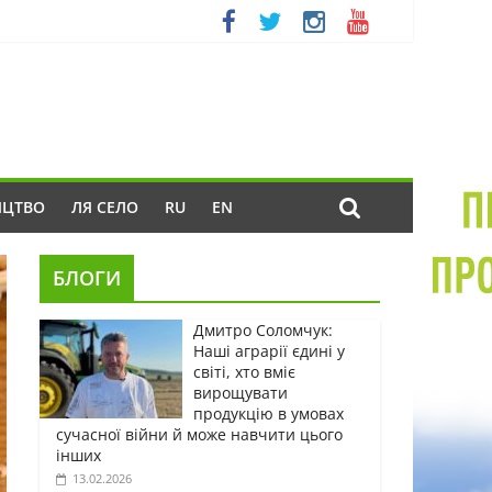
ИЦТВО
ЛЯ СЕЛО
RU
EN
БЛОГИ
Дмитро Соломчук:
Наші аграрії єдині у
світі, хто вміє
вирощувати
продукцію в умовах
сучасної війни й може навчити цього
інших
13.02.2026