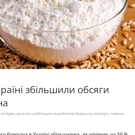
країні збільшили обсяги
на
,
,
,
 не буде
десятка найбільших виробників борошна
експорт
новини
о борошна в Україні збільшились, як мінімум, на 50 %,