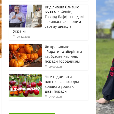
Виділивши близько
$500 мільйонів,
Говард Баффет надалі
залишається вірним
своєму шляху в
Україні
09.12.2023
Як правильно
збирати та зберігати
гарбузове насіння:
поради городникам
09.09.2023
Чим підживити
вишню весною для
кращого урожаю:
дієві поради
04.04.2023