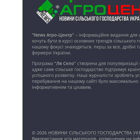
“News Агро-Центр”
– інформаційне видання для 
хочуть бути в курсі основних трендів сільського 
нашому фокусі знаходяться, перш за все, дрібні т
фермери України.
Програма
“Ля Село”
створена для популяризації
адже саме сільське господарство підтримує країн
успішного розвитку. Наші журналісти зроблять ус
перебування на нашому сайті було максимально
інформативним та цікавим.
© 2026
НОВИНИ СІЛЬСЬКОГО ГОСПОДАРСТВА УКР
Використання усіх матеріалів, розміщених на ін