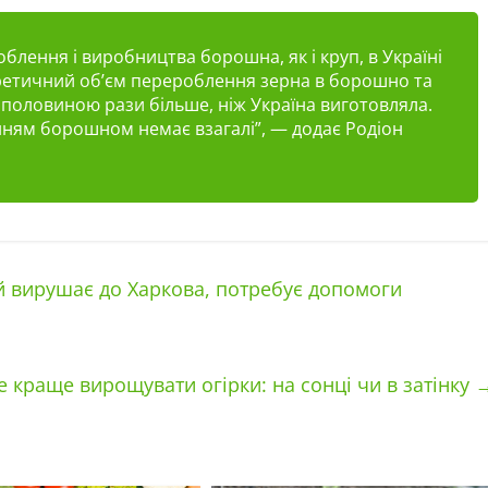
блення і виробництва борошна, як і круп, в Україні
оретичний об’єм перероблення зерна в борошно та
 з половиною рази більше, ніж Україна виготовляла.
нням борошном немає взагалі”
, — додає Родіон
й вирушає до Харкова, потребує допомоги
е краще вирощувати огірки: на сонці чи в затінку