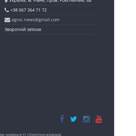
Україна, м. Рівне, пров. Робітничий, 6а
+38 067 364 71 72
agroc.news@gmail.com
Зворотній зв’язок
ови наявності
гіперпосилання.