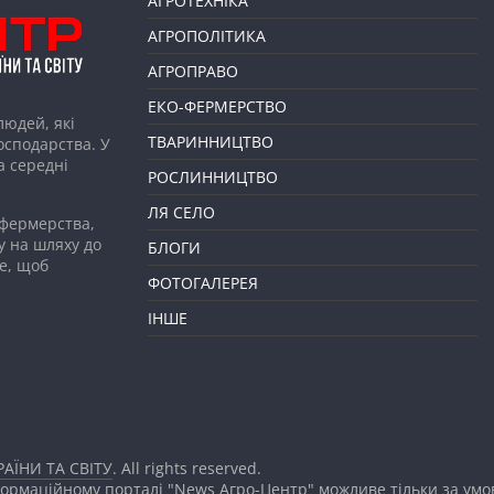
АГРОТЕХНІКА
АГРОПОЛІТИКА
АГРОПРАВО
ЕКО-ФЕРМЕРСТВО
людей, які
ТВАРИННИЦТВО
господарства. У
а середні
РОСЛИННИЦТВО
ЛЯ СЕЛО
 фермерства,
у на шляху до
БЛОГИ
е, щоб
ФОТОГАЛЕРЕЯ
ІНШЕ
АЇНИ ТА СВІТУ
. All rights reserved.
формаційному порталі "News Агро-Центр" можливе тільки за ум