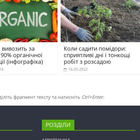
 вивозить за
Коли садити помідори:
 90% органічної
сприятливі дні і тонкощі
ії (інфографіка)
робіт з розсадою
18
16.05.2022
іліть фрагмент тексту та натисніть
Ctrl+Enter
.
РОЗДІЛИ