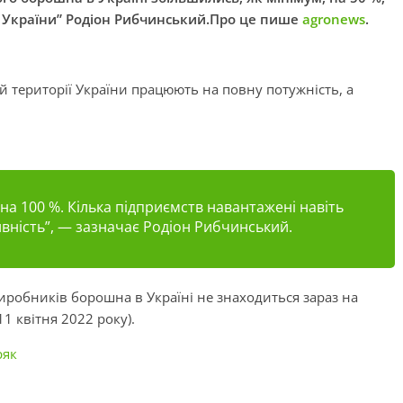
 України” Родіон Рибчинський.Про це пише
agronews
.
й території України працюють на повну потужність, а
а 100 %. Кілька підприємств навантажені навіть
ивність”
, — зазначає Родіон Рибчинський.
робників борошна в Україні не знаходиться зараз на
1 квітня 2022 року).
ряк