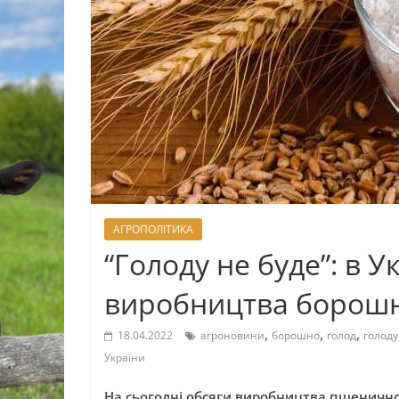
АГРОПОЛІТИКА
“Голоду не буде”: в У
виробництва борош
,
,
,
18.04.2022
агроновини
борошно
голод
голоду
України
На сьогодні обсяги виробництва пшеничног