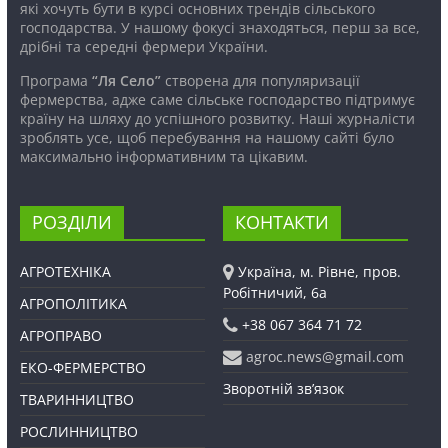
які хочуть бути в курсі основних трендів сільського
господарства. У нашому фокусі знаходяться, перш за все,
дрібні та середні фермери України.
Програма
“Ля Село”
створена для популяризації
фермерства, адже саме сільське господарство підтримує
країну на шляху до успішного розвитку. Наші журналісти
зроблять усе, щоб перебування на нашому сайті було
максимально інформативним та цікавим.
РОЗДІЛИ
КОНТАКТИ
АГРОТЕХНІКА
Україна, м. Рівне, пров.
Робітничий, 6а
АГРОПОЛІТИКА
+38 067 364 71 72
АГРОПРАВО
agroc.news@gmail.com
ЕКО-ФЕРМЕРСТВО
Зворотній зв’язок
ТВАРИННИЦТВО
РОСЛИННИЦТВО