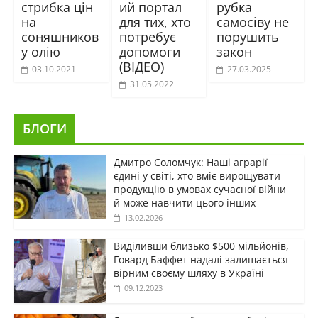
стрибка цін
ий портал
рубка
на
для тих, хто
самосіву не
соняшников
потребує
порушить
у олію
допомоги
закон
(ВІДЕО)
03.10.2021
27.03.2025
31.05.2022
БЛОГИ
Дмитро Соломчук: Наші аграрії
єдині у світі, хто вміє вирощувати
продукцію в умовах сучасної війни
й може навчити цього інших
13.02.2026
Виділивши близько $500 мільйонів,
Говард Баффет надалі залишається
вірним своєму шляху в Україні
09.12.2023