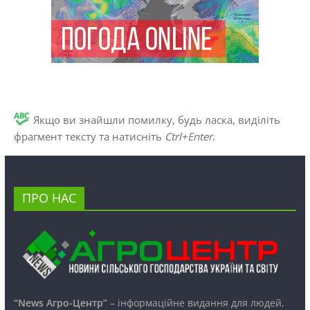
Якщо ви знайшли помилку, будь ласка, виділіть
фрагмент тексту та натисніть
Ctrl+Enter
.
ПРО НАС
“News Агро-Центр”
– інформаційне видання для людей,