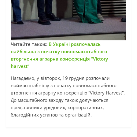
Читайте також:
В Україні розпочалась
найбільша з початку повномасштабного
вторгнення аграрна конференція “Victory
harvest”
Нагадаємо, у вівторок, 19 грудня розпочали
наймасштабнішу з початку повномасштабного
вторгнення аграрну конференцію “Victory Harvest”.
До масштабного заходу також долучаються
представники урядових, корпоративних,
благодійних установ та організацій.