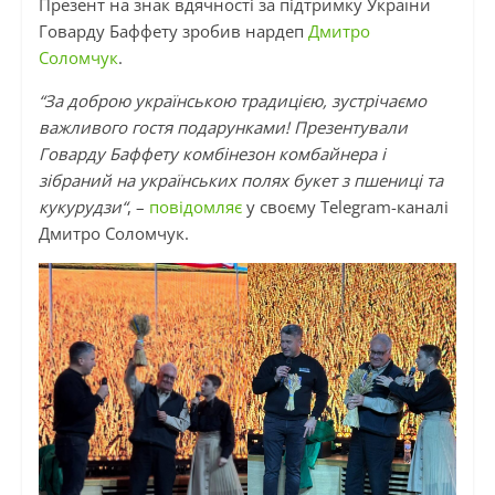
Презент на знак вдячності за підтримку України
Говарду Баффету зробив нардеп
Дмитро
Соломчук
.
“
За доброю українською традицією, зустрічаємо
важливого гостя подарунками! Презентували
Говарду Баффету комбінезон комбайнера і
зібраний на українських полях букет з пшениці та
кукурудзи
“
, –
повідомляє
у своєму Telegram-каналі
Дмитро Соломчук.