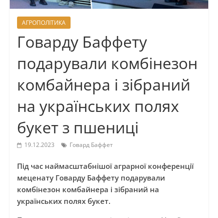
АГРОПОЛІТИКА
Говарду Баффету
подарували комбінезон
комбайнера і зібраний
на українських полях
букет з пшениці
19.12.2023
Говард Баффет
Під час наймасштабнішої аграрної конференції
меценату Говарду Баффету подарували
комбінезон комбайнера і зібраний на
українських полях букет.