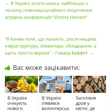
←
В Україні розпочалась найбільша з
початку повномасштабного вторгнення
аграрна конференція “Victory Harvest”
“Я бачив поля, що палають, росія нищила
інфраструктуру, елеватори, обладнання, а
щось просто вкрала” – Говард Баффет
→
Вас може зацікавити:
В Україні
В Україні
Заготівля
очікують
з’явився
дров у
нового
волонтерськ
квітні: де