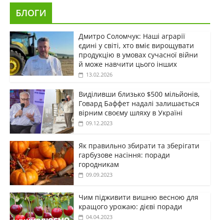
БЛОГИ
Дмитро Соломчук: Наші аграрії
єдині у світі, хто вміє вирощувати
продукцію в умовах сучасної війни
й може навчити цього інших
13.02.2026
Виділивши близько $500 мільйонів,
Говард Баффет надалі залишається
вірним своєму шляху в Україні
09.12.2023
Як правильно збирати та зберігати
гарбузове насіння: поради
городникам
09.09.2023
Чим підживити вишню весною для
кращого урожаю: дієві поради
04.04.2023