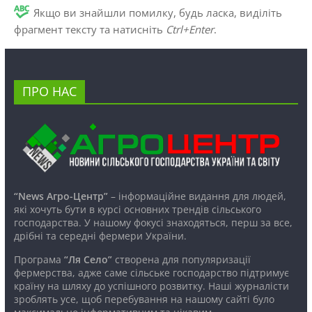
Якщо ви знайшли помилку, будь ласка, виділіть
фрагмент тексту та натисніть
Ctrl+Enter
.
ПРО НАС
“News Агро-Центр”
– інформаційне видання для людей,
які хочуть бути в курсі основних трендів сільського
господарства. У нашому фокусі знаходяться, перш за все,
дрібні та середні фермери України.
Програма
“Ля Село”
створена для популяризації
фермерства, адже саме сільське господарство підтримує
країну на шляху до успішного розвитку. Наші журналісти
зроблять усе, щоб перебування на нашому сайті було