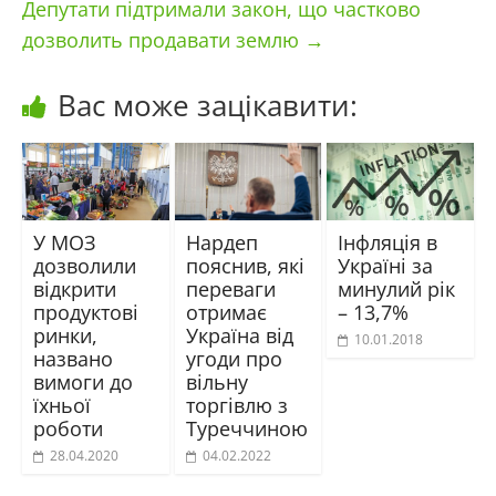
Депутати підтримали закон, що частково
дозволить продавати землю
→
Вас може зацікавити:
У МОЗ
Нардеп
Інфляція в
дозволили
пояснив, які
Україні за
відкрити
переваги
минулий рік
продуктові
отримає
– 13,7%
ринки,
Україна від
10.01.2018
названо
угоди про
вимоги до
вільну
їхньої
торгівлю з
роботи
Туреччиною
28.04.2020
04.02.2022