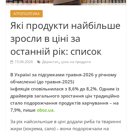
АГРОПОЛІТИКА
Які продукти найбільше
зросли в ціні за
останній рік: список
,
15.06.2026
Держстат
ціни на продукти
В Україні за підсумками травня-2026 у річному
обчисленні (до травня-2025)
інфляція сповільнилася з 8,6% до 8,2%. Одним із
драйверів загального зростання цін традиційно
стало подорожчання продуктів харчування – на
7,9%, пише
oboz.ua.
За рік найсильніше в ціні додали риба та тваринні
жири (зокрема, сало) – вони подорожчали на