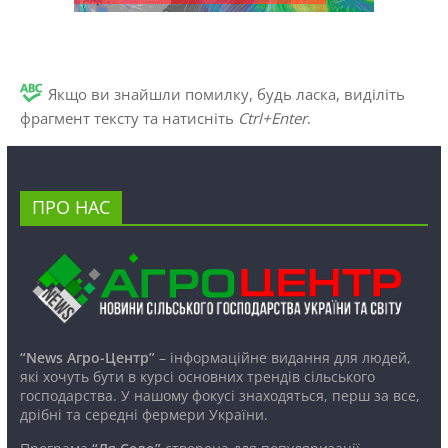
Якщо ви знайшли помилку, будь ласка, виділіть
фрагмент тексту та натисніть
Ctrl+Enter
.
ПРО НАС
“News Агро-Центр”
– інформаційне видання для людей,
які хочуть бути в курсі основних трендів сільського
господарства. У нашому фокусі знаходяться, перш за все,
дрібні та середні фермери України.