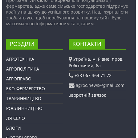
Програма
“Ля Село”
створена для популяризації
фермерства, адже саме сільське господарство підтримує
країну на шляху до успішного розвитку. Наші журналісти
зроблять усе, щоб перебування на нашому сайті було
максимально інформативним та цікавим.
РОЗДІЛИ
КОНТАКТИ
АГРОТЕХНІКА
Україна, м. Рівне, пров.
Робітничий, 6а
АГРОПОЛІТИКА
+38 067 364 71 72
АГРОПРАВО
agroc.news@gmail.com
ЕКО-ФЕРМЕРСТВО
Зворотній зв’язок
ТВАРИННИЦТВО
РОСЛИННИЦТВО
ЛЯ СЕЛО
БЛОГИ
ФОТОГАЛЕРЕЯ