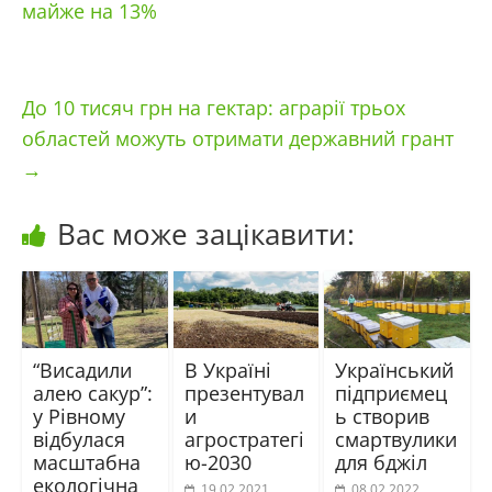
майже на 13%
До 10 тисяч грн на гектар: аграрії трьох
областей можуть отримати державний грант
→
Вас може зацікавити:
“Висадили
В Україні
Український
алею сакур”:
презентувал
підприємец
у Рівному
и
ь створив
відбулася
агростратегі
смартвулики
масштабна
ю-2030
для бджіл
екологічна
19.02.2021
08.02.2022