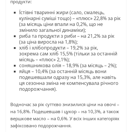
продукти:
Їстівні тваринні жири (сало, смалець,
кулінарні суміші тощо) – «плюс» 22,8% за рік
(за місяць ціни впали на 0,2%, що не
змінило загальної динаміки);
риба та продукти з риби – на 21,2% за рік
(за ціна виросла на 1,8%);
хліб і хлібопродукти – 19,2% за рік,
зокрема сам хліб 15,5% (тільки за останній
місяць – «плюс» 2,1%);
соняшникова олія – 18,9% (за місяць – 2%);
яйця – 10,4% (за останній місяць вони
подешевшали одразу на 15,3%, але навіть
ця сезонна зміна не компенсувала річного
подорожчання).
Водночас за рік суттєво знизилися ціни на овочі –
на 16,8%. Подешевшав і цукор – на 10,3%, а також
вершкове масло – на 0,6%. У всіх інших категоріях
зафіксовано подорожчання.