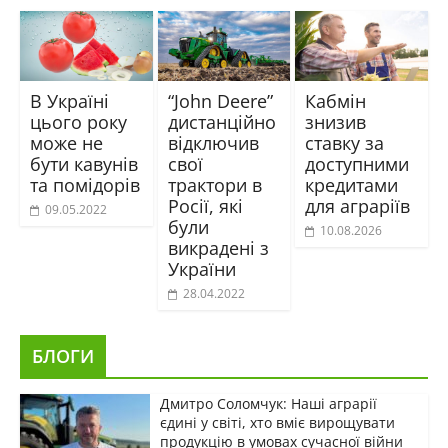
В Україні
“John Deere”
Кабмін
цього року
дистанційно
знизив
може не
відключив
ставку за
бути кавунів
свої
доступними
та помідорів
трактори в
кредитами
Росії, які
для аграріїв
09.05.2022
були
10.08.2026
викрадені з
України
28.04.2022
БЛОГИ
Дмитро Соломчук: Наші аграрії
єдині у світі, хто вміє вирощувати
продукцію в умовах сучасної війни