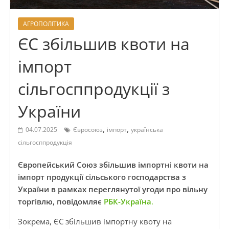
АГРОПОЛІТИКА
ЄС збільшив квоти на
імпорт
сільгосппродукції з
України
,
,
04.07.2025
Євросоюз
імпорт
українська
сільгосппродукція
Європейський Союз збільшив імпортні квоти на
імпорт продукції сільського господарства з
України в рамках переглянутої угоди про вільну
торгівлю, повідомляє
РБК-Україна
.
Зокрема, ЄС збільшив імпортну квоту на