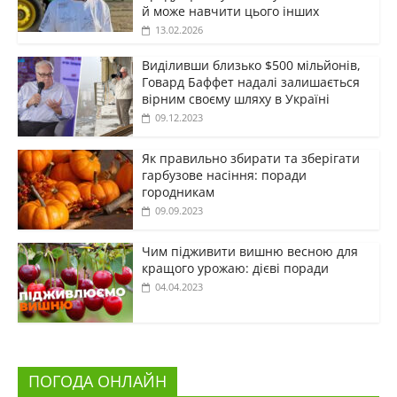
й може навчити цього інших
13.02.2026
Виділивши близько $500 мільйонів,
Говард Баффет надалі залишається
вірним своєму шляху в Україні
09.12.2023
Як правильно збирати та зберігати
гарбузове насіння: поради
городникам
09.09.2023
Чим підживити вишню весною для
кращого урожаю: дієві поради
04.04.2023
ПОГОДА ОНЛАЙН