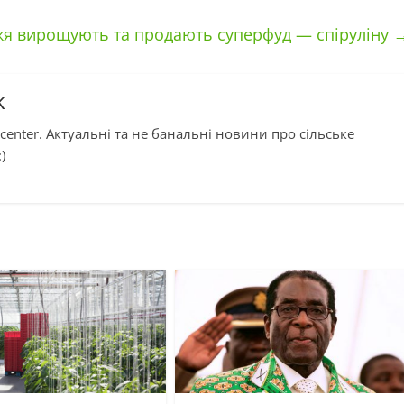
жя вирощують та продають суперфуд — спіруліну
k
center. Актуальні та не банальні новини про сільське
)