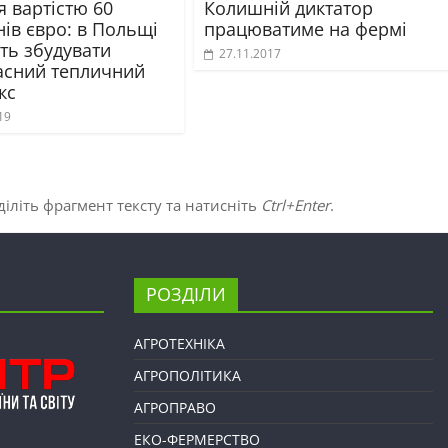
 вартістю 60
Колишній диктатор
ів євро: в Польщі
працюватиме на фермі
ть збудувати
27.11.2017
асний тепличний
кс
19
іліть фрагмент тексту та натисніть
Ctrl+Enter
.
РОЗДІЛИ
АГРОТЕХНІКА
АГРОПОЛІТИКА
АГРОПРАВО
ЕКО-ФЕРМЕРСТВО