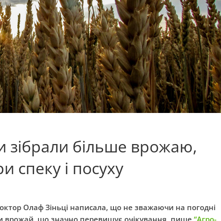
 зібрали більше врожаю,
и спеку і посуху
 доктор Олаф Зіньці написала, що не зважаючи на погодні
ти врожай, що значно перевищує очікування, пише
“Агро-