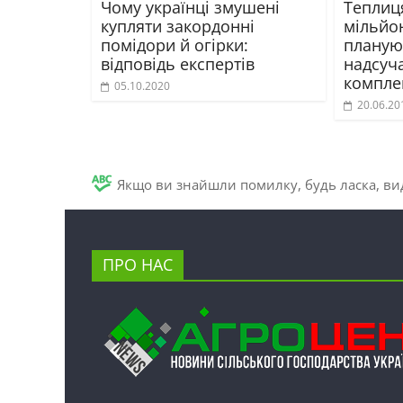
Чому українці змушені
Теплиця
купляти закордонні
мільйон
помідори й огірки:
планую
відповідь експертів
надсуч
компле
05.10.2020
20.06.20
Якщо ви знайшли помилку, будь ласка, вид
ПРО НАС