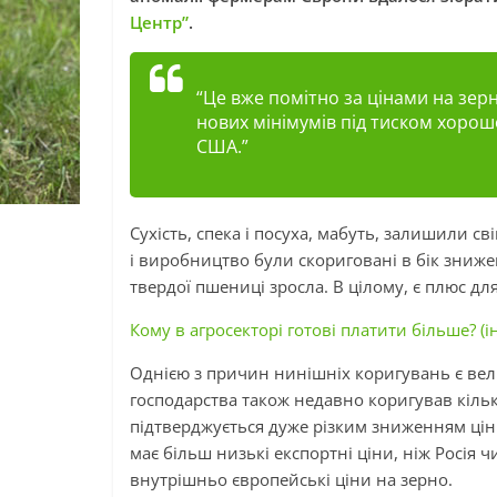
Центр”
.
“Це вже помітно за цінами на зер
нових мінімумів під тиском хорош
США.”
Сухість, спека і посуха, мабуть, залишили св
і
виробництво були скориговані в бік знижен
твердої пшениці зросла. В цілому, є плюс дл
Кому в агросекторі готові платити більше? (і
Однією з причин нинішніх коригувань є вели
господарства також недавно коригував кільк
підтверджується дуже різким зниженням цін
має
більш низькі
експортні ціни, ніж Росія ч
внутрішньо європейські ціни на зерно.