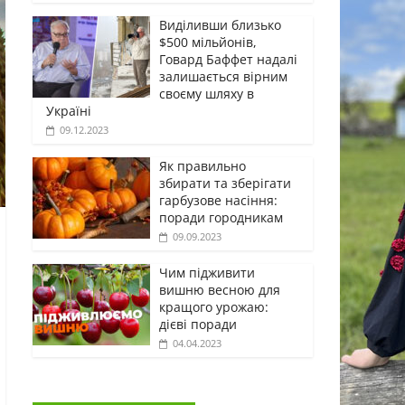
Виділивши близько
$500 мільйонів,
Говард Баффет надалі
залишається вірним
своєму шляху в
Україні
09.12.2023
Як правильно
збирати та зберігати
гарбузове насіння:
поради городникам
09.09.2023
Чим підживити
вишню весною для
кращого урожаю:
дієві поради
04.04.2023