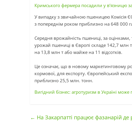
Кримського фермера посадили у в’язницю за
У випадку
з
звичайною пшеницею Комісія ЄС 
з попереднім роком приблизно на 648 000 га 
Середня врожайність пшениці, за оцінками,
урожай пшениці в Європі складе 142,7 млн ​
на 13,8 млн т або майже на 11 відсотків.
Це означає, що в новому маркетинговому ро
кормової, для експорту. Європейський експо
приблизно 25,5
млн.
тонн.
Вигідний бізнес: агротуризм в Україні мож
←
На Закарпатті працює фазанарій де 