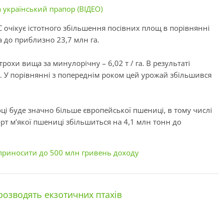
 український прапор (ВІДЕО)
очікує істотного збільшення посівних площ в порівнянні
до приблизно 23,7 млн ​​га.
 трохи вища за
минулорічну
– 6,02 т / га. В результаті
​т. У порівнянні з попереднім роком цей урожай збільшився
ці буде значно більше європейської пшениці, в тому числі
рт м’якої пшениці збільшиться на 4,1 млн тонн до
е приносити до 500 млн гривень доходу
розводять екзотичних птахів