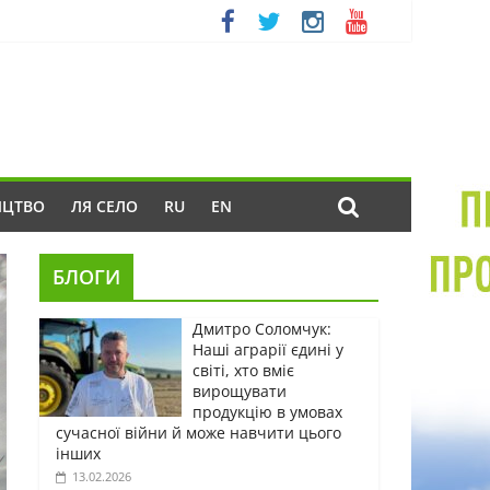
ИЦТВО
ЛЯ СЕЛО
RU
EN
БЛОГИ
Дмитро Соломчук:
Наші аграрії єдині у
світі, хто вміє
вирощувати
продукцію в умовах
сучасної війни й може навчити цього
інших
13.02.2026