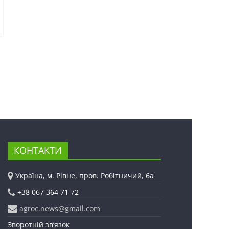
КОНТАКТИ
Україна, м. Рівне, пров. Робітничий, 6а
+38 067 364 71 72
agroc.news@gmail.com
Зворотній зв’язок