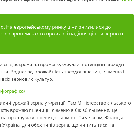
но. На європейському ринку ціни знизилися до
ого європейського врожаю і падіння цін на зерно в
ій слід зокрема на врожаї кукурудзи: потенційні доходи
ня. Водночас, врожайність твердої пшениці, ячменю і
я всіх зернових культур.
нфографіка)
кий урожай зерна у Франції. Там Міністерство сільського
ість врожаю пшениці і ячменю в бік збільшення. Це
 на французьку пшеницю і ячмінь. Тим часом, Франція
и Україна, для обох типів зерна, що чинить тиск на