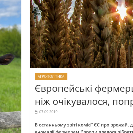
АГРОПОЛІТИКА
Європейські фермери
ніж очікувалося, попр
07.09.2019
В останньому звіті комісії ЄС про врожай,
аномалії фермерам Європи вдалося зібра