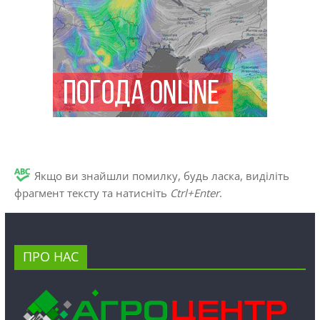
Якщо ви знайшли помилку, будь ласка, виділіть
фрагмент тексту та натисніть
Ctrl+Enter
.
ПРО НАС