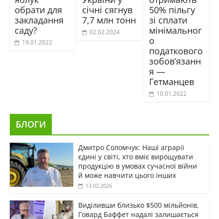
обрати для
січні сягнув
50% пільгу
закладання
7,7 млн тонн
зі сплати
саду?
мінімальног
02.02.2024
о
19.01.2022
податкового
зобов’язанн
я —
Гетманцев
10.01.2022
БЛОГИ
Дмитро Соломчук: Наші аграрії
єдині у світі, хто вміє вирощувати
продукцію в умовах сучасної війни
й може навчити цього інших
13.02.2026
Виділивши близько $500 мільйонів,
Говард Баффет надалі залишається