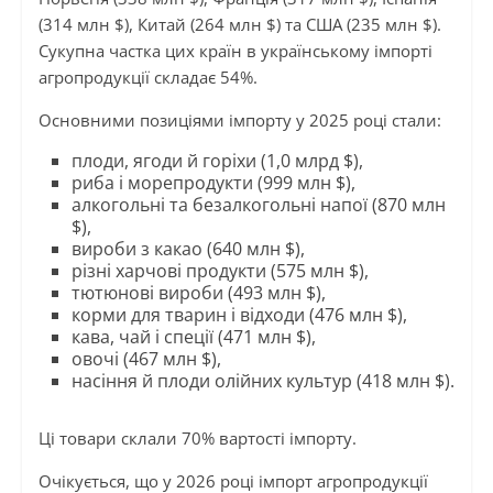
(314 млн $), Китай (264 млн $) та США (235 млн $).
Сукупна частка цих країн в українському імпорті
агропродукції складає 54%.
Основними позиціями імпорту у 2025 році стали:
плоди, ягоди й горіхи (1,0 млрд $),
риба і морепродукти (999 млн $),
алкогольні та безалкогольні напої (870 млн
$),
вироби з какао (640 млн $),
різні харчові продукти (575 млн $),
тютюнові вироби (493 млн $),
корми для тварин і відходи (476 млн $),
кава, чай і спеції (471 млн $),
овочі (467 млн $),
насіння й плоди олійних культур (418 млн $).
Ці товари склали 70% вартості імпорту.
Очікується, що у 2026 році імпорт агропродукції