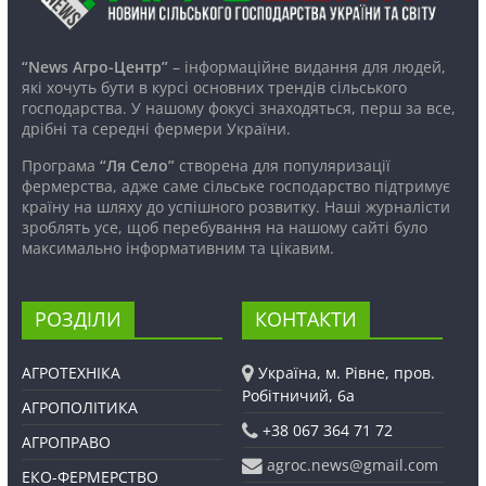
“News Агро-Центр”
– інформаційне видання для людей,
які хочуть бути в курсі основних трендів сільського
господарства. У нашому фокусі знаходяться, перш за все,
дрібні та середні фермери України.
Програма
“Ля Село”
створена для популяризації
фермерства, адже саме сільське господарство підтримує
країну на шляху до успішного розвитку. Наші журналісти
зроблять усе, щоб перебування на нашому сайті було
максимально інформативним та цікавим.
РОЗДІЛИ
КОНТАКТИ
АГРОТЕХНІКА
Україна, м. Рівне, пров.
Робітничий, 6а
АГРОПОЛІТИКА
+38 067 364 71 72
АГРОПРАВО
agroc.news@gmail.com
ЕКО-ФЕРМЕРСТВО