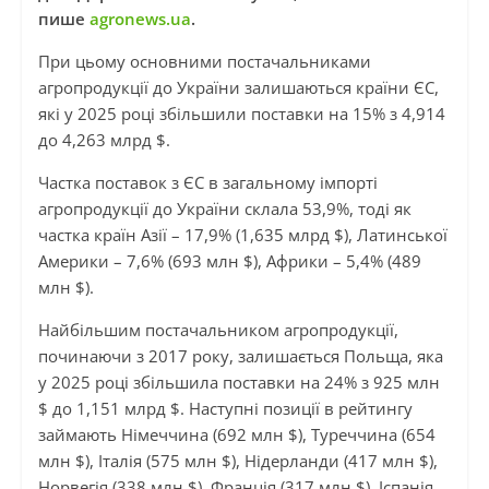
пише
agronews.ua
.
При цьому основними постачальниками
агропродукції до України залишаються країни ЄС,
які у 2025 році збільшили поставки на 15% з 4,914
до 4,263 млрд $.
Частка поставок з ЄС в загальному імпорті
агропродукції до України склала 53,9%, тоді як
частка країн Азії – 17,9% (1,635 млрд $), Латинської
Америки – 7,6% (693 млн $), Африки – 5,4% (489
млн $).
Найбільшим постачальником агропродукції,
починаючи з 2017 року, залишається Польща, яка
у 2025 році збільшила поставки на 24% з 925 млн
$ до 1,151 млрд $. Наступні позиції в рейтингу
займають Німеччина (692 млн $), Туреччина (654
млн $), Італія (575 млн $), Нідерланди (417 млн $),
Норвегія (338 млн $), Франція (317 млн $), Іспанія