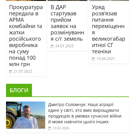
Прокуратура
В ДАР
Уряд
передала в
стартував
розв’язав
АРМА
прийом
питання
комбайни та
заявок на
переміщенн
жатки
розмінуванн
я
російського
я с/г земель
великогабар
виробника
итної СГ
24.01.2025
на суму
техніки
понад 100
15.04.2021
млн грн
21.07.2022
БЛОГИ
Дмитро Соломчук: Наші аграрії
єдині у світі, хто вміє вирощувати
продукцію в умовах сучасної війни
й може навчити цього інших
13.02.2026