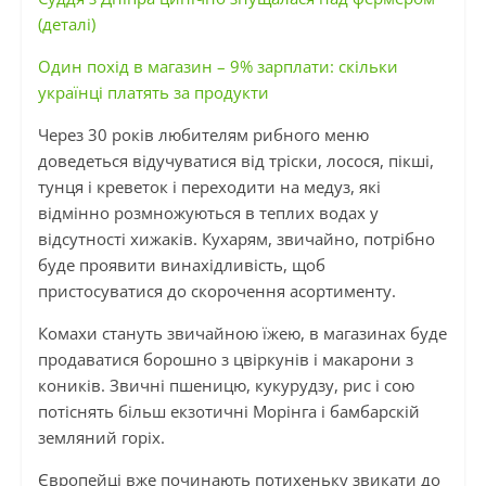
(деталі)
Один похід в магазин – 9% зарплати: скільки
українці платять за продукти
Через 30 років любителям рибного меню
доведеться відучуватися від тріски, лосося, пікші,
тунця і креветок і переходити на медуз, які
відмінно розмножуються в теплих водах у
відсутності хижаків. Кухарям, звичайно, потрібно
буде проявити винахідливість, щоб
пристосуватися до скорочення асортименту.
Комахи стануть звичайною їжею, в магазинах буде
продаватися борошно з цвіркунів і макарони з
коників. Звичні пшеницю, кукурудзу, рис і сою
потіснять більш екзотичні Морінга і бамбарскій
земляний горіх.
Європейці вже починають потихеньку звикати до