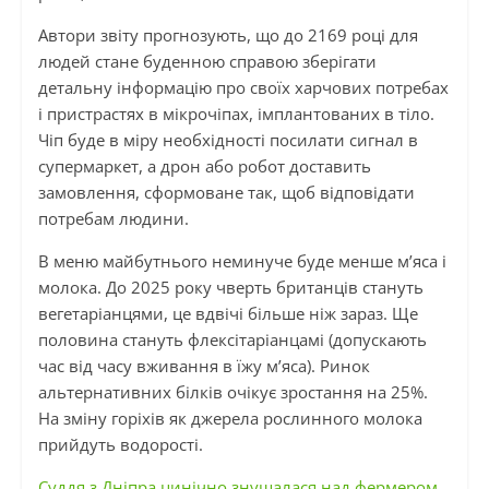
Автори звіту прогнозують, що до 2169 році для
людей стане буденною справою зберігати
детальну інформацію про своїх харчових потребах
і пристрастях в мікрочіпах, імплантованих в тіло.
Чіп буде в міру необхідності посилати сигнал в
супермаркет, а дрон або робот доставить
замовлення, сформоване так, щоб відповідати
потребам людини.
В меню майбутнього неминуче буде менше м’яса і
молока. До 2025 року чверть британців стануть
вегетаріанцями, це вдвічі більше ніж зараз. Ще
половина стануть флексітаріанцамі (допускають
час від часу вживання в їжу м’яса). Ринок
альтернативних білків очікує зростання на 25%.
На зміну горіхів як джерела рослинного молока
прийдуть водорості.
Cуддя з Дніпра цинічно знущалася над фермером