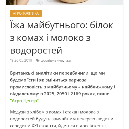
АГРОПОЛІТИКА
Їжа майбутнього: білок
з комах і молоко з
водоростей
,
20.05.2019
дослідження
їжа
Британські аналітики передбачили, що ми
будемо їсти і як зміниться харчова
промисловість в майбутньому – найближчому і
віддаленому: в 2025, 2050 і 2169 роках, пише
“Агро-Центр”
.
Медузи з хлібом з комах і стакан молока з
водоростей будуть звичайним вечерею людини
середини XXI століття, йдеться в дослідженні,