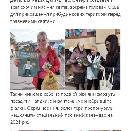
Деталі:
В межах цієї акції волонтери роздавали
всім охочим насіння квітів, зокрема головам ОСББ
для прикрашення прибудинкових територій перед
травневими святами.
Таким чином в себе на подвір’ї рівняни зможуть
посадити нагідки, хризантеми, чорнобривці та
фіалки. Окрім насіння, волонтери пропонували
мешканцям спеціальний посівний календар на
2021 рік.