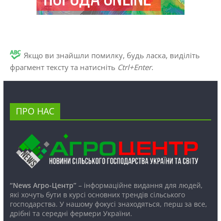
Якщо ви знайшли помилку, будь ласка, виділіть
фрагмент тексту та натисніть
Ctrl+Enter
.
ПРО НАС
“News Агро-Центр”
– інформаційне видання для людей,
які хочуть бути в курсі основних трендів сільського
господарства. У нашому фокусі знаходяться, перш за все,
дрібні та середні фермери України.