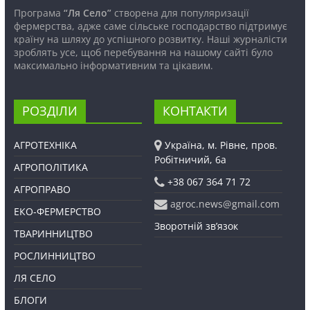
Програма
“Ля Село”
створена для популяризації
фермерства, адже саме сільське господарство підтримує
країну на шляху до успішного розвитку. Наші журналісти
зроблять усе, щоб перебування на нашому сайті було
максимально інформативним та цікавим.
РОЗДІЛИ
КОНТАКТИ
АГРОТЕХНІКА
Україна, м. Рівне, пров.
Робітничий, 6а
АГРОПОЛІТИКА
+38 067 364 71 72
АГРОПРАВО
agroc.news@gmail.com
ЕКО-ФЕРМЕРСТВО
Зворотній зв’язок
ТВАРИННИЦТВО
РОСЛИННИЦТВО
ЛЯ СЕЛО
БЛОГИ