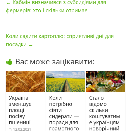
←
Кабмін визначився з субсидіями для
фермерів: хто і скільки отримає
Коли садити картоплю: сприятливі дні для
посадки
→
Вас може зацікавити:
Україна
Коли
Стало
зменшує
потрібно
відомо
площі
сіяти
скільки
посіву
сидерати —
коштуватим
пшениці
поради для
е українцям
грамотного
новорічний
12.02.2021