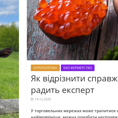
АГРОПОЛІТИКА
ЕКО-ФЕРМЕРСТВО
Як відрізнити справж
радить експерт
14.12.2020
У торговельних мережах може трапитися не
найімовірніше, можна придбати несправж