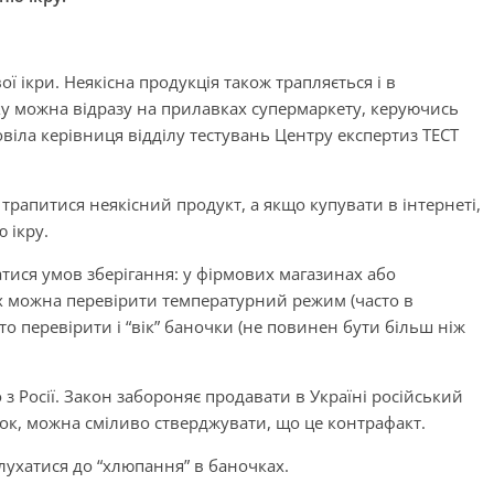
 ікри. Неякісна продукція також трапляється і в
ку можна відразу на прилавках супермаркету, керуючись
іла керівниця відділу тестувань Центру експертиз ТЕСТ
трапитися неякісний продукт, а якщо купувати в інтернеті,
 ікру.
тися умов зберігання: у фірмових магазинах або
х можна перевірити температурний режим (часто в
то перевірити і “вік” баночки (не повинен бути більш ніж
 з Росії. Закон забороняє продавати в Україні російський
вок, можна сміливо стверджувати, що це контрафакт.
лухатися до “хлюпання” в баночках.