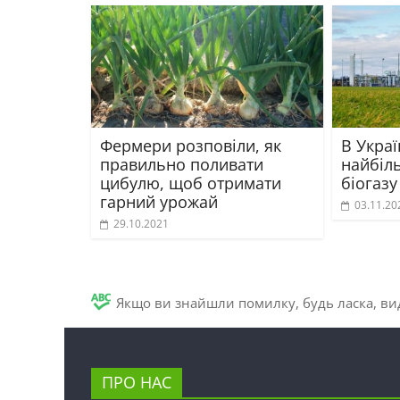
Фермери розповіли, як
В Украї
правильно поливати
найбіл
цибулю, щоб отримати
біогазу
гарний урожай
03.11.20
29.10.2021
Якщо ви знайшли помилку, будь ласка, вид
ПРО НАС