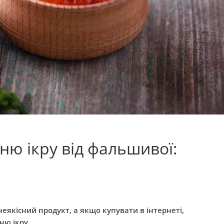
ню ікру від фальшивої:
якісний продукт, а якщо купувати в інтернеті,
ню ікру.