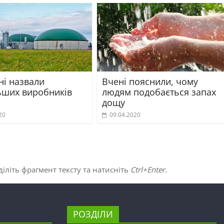
ні назвали
Вчені пояснили, чому
ьших виробників
людям подобається запах
дощу
20
09.04.2020
іліть фрагмент тексту та натисніть
Ctrl+Enter
.
РОЗДІЛИ