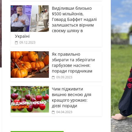
Виділивши близько
$500 мільйонів,
Говард Баффет надалі
залишається вірним
своєму шляху в
Україні
09.12.2023
Як правильно
збирати та зберігати
гарбузове насіння:
поради городникам
09.09.2023
Чим підживити
вишню весною для
кращого урожаю:
дієві поради
04.04.2023