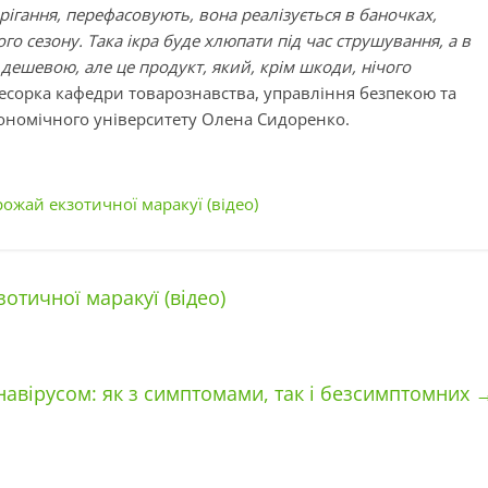
берігання, перефасовують, вона реалізується в баночках,
го сезону. Така ікра буде хлюпати під час струшування, а в
 дешевою, але це продукт, який, крім шкоди, нічого
фесорка кафедри товарознавства, управління безпекою та
кономічного університету Олена Сидоренко.
ожай екзотичної маракуї (відео)
отичної маракуї (відео)
авірусом: як з симптомами, так і безсимптомних