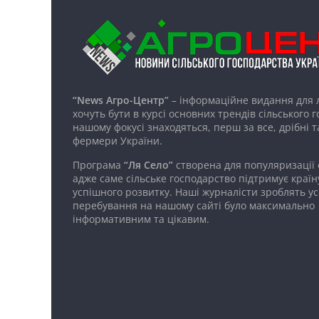
“News Агро-Центр”
– інформаційне видання для 
хочуть бути в курсі основних трендів сільського 
нашому фокусі знаходяться, перш за все, дрібні т
фермери України.
Програма
“Ля Село”
створена для популяризації
адже саме сільське господарство підтримує країн
успішного розвитку. Наші журналісти зроблять ус
перебування на нашому сайті було максимально
інформативним та цікавим.