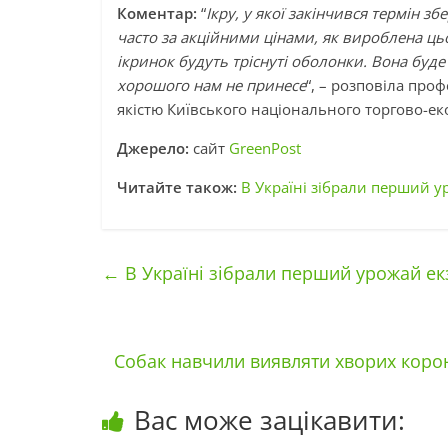
Коментар:
“
Ікру, у якої закінчився термін з
часто за акційними цінами, як вироблена цьо
ікринок будуть тріснуті оболонки. Вона буде
хорошого нам не принесе
“, – розповіла про
якістю Київського національного торгово-е
Джерело:
сайт
GreenPost
Читайте також:
В Україні зібрали перший ур
←
В Україні зібрали перший урожай екз
Собак навчили виявляти хворих корон
Вас може зацікавити: