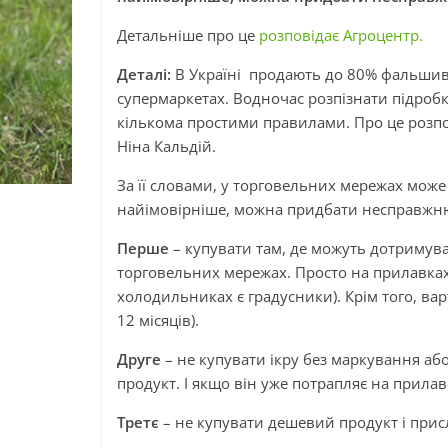
Детальніше про це
розповідає Агроцентр.
Деталі:
В Україні продають до 80% фальшивої
супермаркетах. Водночас розпізнати підроб
кількома простими правилами. Про це розпов
Ніна Кальдій.
За її словами, у торговельних мережах може 
найімовірніше, можна придбати несправжню
Перше
– купувати там, де можуть дотримува
торговельних мережах. Просто на прилавка
холодильниках є градусники). Крім того, вар
12 місяців).
Друге
– не купувати ікру без маркування або
продукт. І якщо він уже потрапляє на прила
Третє
– не купувати дешевий продукт і прис