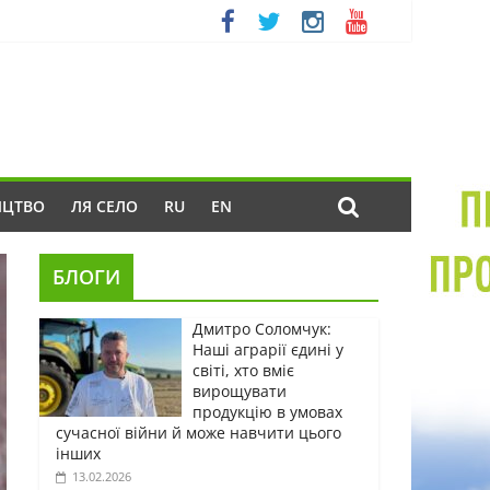
ИЦТВО
ЛЯ СЕЛО
RU
EN
БЛОГИ
Дмитро Соломчук:
Наші аграрії єдині у
світі, хто вміє
вирощувати
продукцію в умовах
сучасної війни й може навчити цього
інших
13.02.2026