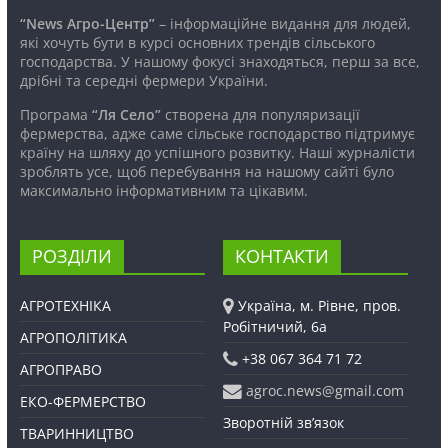
“News Агро-Центр”
– інформаційне видання для людей,
які хочуть бути в курсі основних трендів сільського
господарства. У нашому фокусі знаходяться, перш за все,
дрібні та середні фермери України.
Програма
“Ля Село”
створена для популяризації
фермерства, адже саме сільське господарство підтримує
країну на шляху до успішного розвитку. Наші журналісти
зроблять усе, щоб перебування на нашому сайті було
максимально інформативним та цікавим.
РОЗДІЛИ
КОНТАКТИ
АГРОТЕХНІКА
Україна, м. Рівне, пров.
Робітничий, 6а
АГРОПОЛІТИКА
+38 067 364 71 72
АГРОПРАВО
agroc.news@gmail.com
ЕКО-ФЕРМЕРСТВО
Зворотній зв’язок
ТВАРИННИЦТВО