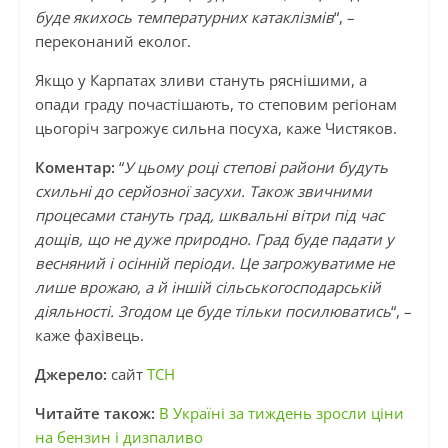
буде якихось температурних катаклізмів
“, –
переконаний еколог.
Якщо у Карпатах зливи стануть ряснішими, а
опади граду почастішають, то степовим регіонам
цьогоріч загрожує сильна посуха, каже Чистяков.
Коментар:
“
У цьому році степові райони будуть
схильні до серйозної засухи. Також звичними
процесами стануть град, шквальні вітри під час
дощів, що не дуже природно. Град буде падати у
весняний і осінній періоди. Це загрожуватиме не
лише врожаю, а й іншій сільськогосподарській
діяльності. Згодом це буде тільки посилюватись
“, –
каже фахівець.
Джерело:
сайт
ТСН
Читайте також:
В Україні за тиждень зросли ціни
на бензин і дизпаливо