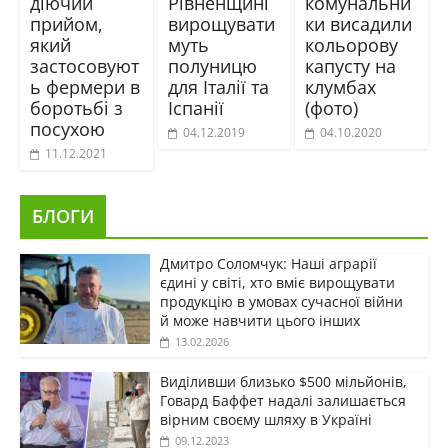
діючий
Рівненщині
комунальни
прийом,
вирощувати
ки висадили
який
муть
кольорову
застосовуют
полуницю
капусту на
ь фермери в
для Італії та
клумбах
боротьбі з
Іспанії
(фото)
посухою
04.12.2019
04.10.2020
11.12.2021
БЛОГИ
Дмитро Соломчук: Наші аграрії
єдині у світі, хто вміє вирощувати
продукцію в умовах сучасної війни
й може навчити цього інших
13.02.2026
Виділивши близько $500 мільйонів,
Говард Баффет надалі залишається
вірним своєму шляху в Україні
09.12.2023