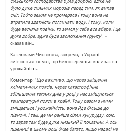
сільського господарства була доброю, адже не
було дуже сильних морозів перед тим, як випав
сніг. Тобто земля не промерзла і тому вона не
втратила здатність поглинати воду. І тому, коли
буде весняна повінь, то земля у себе все вбере. І це
дуже добре, адже буде зволоження ґрунту
“, –
сказав він..
За словами Чистякова, зокрема, в Україні
змінюється клімат, що безпосередньо впливає на
урожайність.
Коментар:
“
Що важливо, що через зміщення
кліматичних поясів, через катастрофічне
збільшення теплих днів у році у нас зміщуються
температурні пояси в країні. Тому разом з ними
зміщається і урожайність, вона йде більше до
півночі, і там, де ми раніше сіяли кукурудзу, сою,
то зараз там буде дуже низький її показник. А ось
пшениці в цьому році буде багато, якщо надалі не