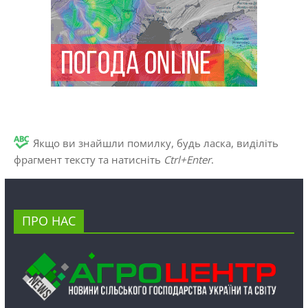
Якщо ви знайшли помилку, будь ласка, виділіть
фрагмент тексту та натисніть
Ctrl+Enter
.
ПРО НАС