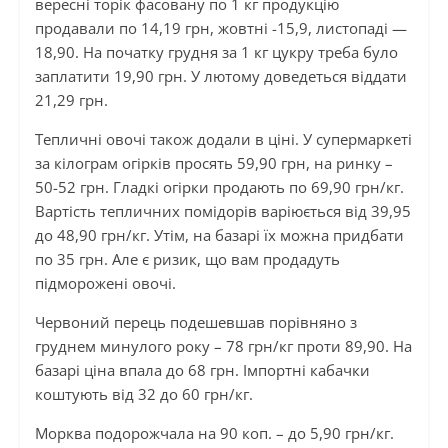
вересні торік фасовану по 1 кг продукцію
продавали по 14,19 грн, жовтні -15,9, листопаді —
18,90. На початку грудня за 1 кг цукру треба було
заплатити 19,90 грн. У лютому доведеться віддати
21,29 грн.
Тепличні овочі також додали в ціні. У супермаркеті
за кілограм огірків просять 59,90 грн, на ринку –
50-52 грн. Гладкі огірки продають по 69,90 грн/кг.
Вартість тепличних помідорів варіюється від 39,95
до 48,90 грн/кг. Утім, на базарі їх можна придбати
по 35 грн. Але є ризик, що вам продадуть
підморожені овочі.
Червоний перець подешевшав порівняно з
груднем минулого року – 78 грн/кг проти 89,90. На
базарі ціна впала до 68 грн. Імпортні кабачки
коштують від 32 до 60 грн/кг.
Морква подорожчала на 90 коп. – до 5,90 грн/кг.