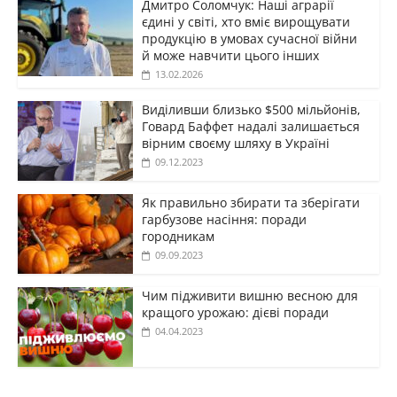
Дмитро Соломчук: Наші аграрії
єдині у світі, хто вміє вирощувати
продукцію в умовах сучасної війни
й може навчити цього інших
13.02.2026
Виділивши близько $500 мільйонів,
Говард Баффет надалі залишається
вірним своєму шляху в Україні
09.12.2023
Як правильно збирати та зберігати
гарбузове насіння: поради
городникам
09.09.2023
Чим підживити вишню весною для
кращого урожаю: дієві поради
04.04.2023