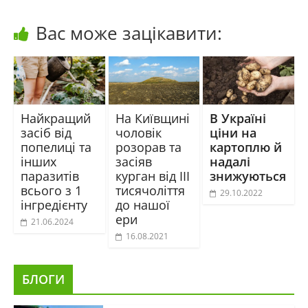
Вас може зацікавити:
Найкращий
На Київщині
В Україні
засіб від
чоловік
ціни на
попелиці та
розорав та
картоплю й
інших
засіяв
надалі
паразитів
курган від III
знижуються
всього з 1
тисячоліття
29.10.2022
інгредієнту
до нашої
ери
21.06.2024
16.08.2021
БЛОГИ