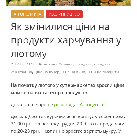
АГРОПОЛІТИКА
РОСЛИННИЦТВО
Як змінилися ціни на
продукти харчування у
лютому
,
,
04.02.2021
новини України
продукти
продукти
,
,
,
харчування
ціна на цукор
ціна на яйця
ціни на продукти
На початку лютого у супермаркетах зросли ціни
майже на всі категорії продуктів.
Детальніше про це
розповідає Агроцентр.
Деталі:
Десяток курячих яєць коштує у середньому
31,90 грн. На початку грудня 2020-го їх продавали
по 20-23 грн. Невпинно зростає вартість цукру. У