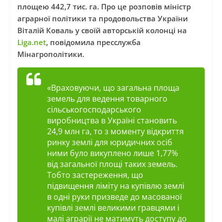
площею 442,7 тис. га. Про це розповів міністр
аграрної політики та продовольства України
Віталій Коваль у своїй авторській колонці на
Liga.net
, повідомила пресслужба
Мінагрополітики.
«Враховуючи, що загальна площа
земель для ведення товарного
сільськогосподарського
виробництва в Україні становить
24,9 млн га, то з моменту відкриття
ринку землі для юридичних осіб
ними було викуплено лише 1,77%
від загальної площі таких земель.
Тобто застереження, що
підвищення ліміту на купівлю землі
в одні руки призведе до масованої
купівлі землі великими гравцями і
малі аграрії не матимуть доступу до