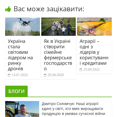
Вас може зацікавити:
Україна
Як в Україні
Аграрії –
стала
створити
одні з
світовим
сімейне
лідерів у
лідером на
фермерське
користуванн
ринку
господарств
і кредитами
дронів
о
25.04.2022
13.01.2022
25.06.2020
БЛОГИ
Дмитро Соломчук: Наші аграрії
єдині у світі, хто вміє вирощувати
продукцію в умовах сучасної війни