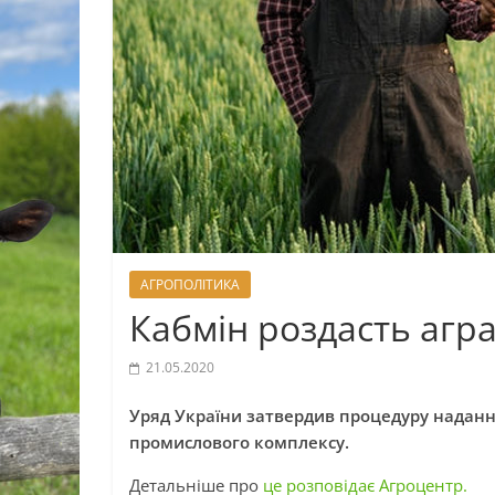
АГРОПОЛІТИКА
Кабмін роздасть агр
21.05.2020
Уряд України затвердив процедуру наданн
промислового комплексу.
Детальніше про
це розповідає Агроцентр.