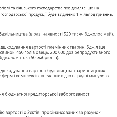
гівлі та сільського господарства повідомляє, що на
господарської продукції буде виділено 1 мільярд гривень.
бджільництва (в разі наявності 520 тисяч бджолосімей).
відшкодування вартості племінних тварин, бджіл (це
в свинок, 450 голів овець, 200 000 доз репродуктивного
бджоломаток і 50 ембріонів).
 відшкодування вартості будівництва тваринницьких
х ферм і комплексів, введених в дію в грудні минулого
ння бюджетної кредиторської заборгованості
ію вартості об’єктів, профінансованих за рахунок