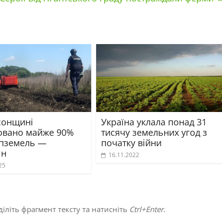
сонщині
Україна уклала понад 31
овано майже 90%
тисячу земельних угод з
спземель —
початку війни
ін
16.11.2022
25
іліть фрагмент тексту та натисніть
Ctrl+Enter
.