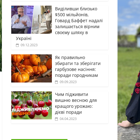
Виділивши близько
$500 мільйонів,
Говард Баффет надалі
залишається вірним
своєму шляху в
Україні
09.12.2023
Як правильно
збирати та зберігати
гарбузове насіння:
поради городникам
09.09.2023
Чим підживити
вишню весною для
кращого урожаю:
дієві поради
04.04.2023