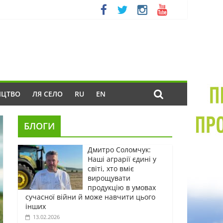
ИЦТВО
ЛЯ СЕЛО
RU
EN
БЛОГИ
Дмитро Соломчук:
Наші аграрії єдині у
світі, хто вміє
вирощувати
продукцію в умовах
сучасної війни й може навчити цього
інших
13.02.2026