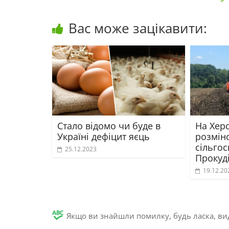
Вас може зацікавити:
Стало відомо чи буде в
На Хер
Україні дефіцит яєць
розмін
сільго
25.12.2023
Прокуд
19.12.20
Якщо ви знайшли помилку, будь ласка, вид