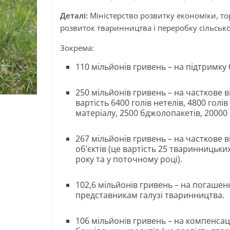
Деталі:
Міністерство розвитку економіки, тор
розвиток тваринництва і переробку сільсько
Зокрема:
110 мільйонів гривень – на підтримку 
250 мільйонів гривень – на часткове 
вартість 6400 голів нетелів, 4800 голі
матеріалу, 2500 бджолопакетів, 20000 
267 мільйонів гривень – на часткове
об’єктів (це вартість 25 тваринницьки
року та у поточному році).
102,6 мільйонів гривень – на погаше
представникам галузі тваринництва.
106 мільйонів гривень – на компенсац