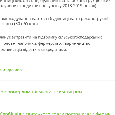
ринницьких об’єктів, будівництво та реконструкція яких
алучених кредитних ресурсів у 2018-2019 роках).
 відшкодування вартості будівництва та реконструкції
зерна (30 об’єктів).
планує витратити на підтримку сільськогосподарських
. Головні напрямки: фермерство, тваринництво,
компенсація відсотків за кредитами.
порт добрив
 уже вимерлим тасманійським тигром
 Сербії від гігантського граду постраждали ферми