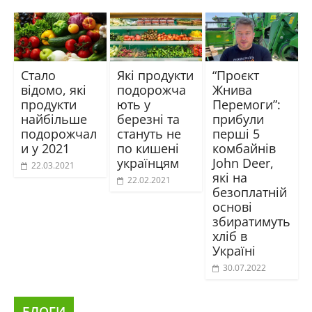
Стало
Які продукти
“Проєкт
відомо, які
подорожча
Жнива
продукти
ють у
Перемоги”:
найбільше
березні та
прибули
подорожчал
стануть не
перші 5
и у 2021
по кишені
комбайнів
українцям
John Deer,
22.03.2021
які на
22.02.2021
безоплатній
основі
збиратимуть
хліб в
Україні
30.07.2022
БЛОГИ