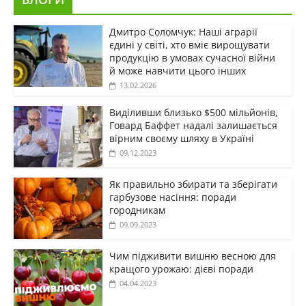
Дмитро Соломчук: Наші аграрії
єдині у світі, хто вміє вирощувати
продукцію в умовах сучасної війни
й може навчити цього інших
13.02.2026
Виділивши близько $500 мільйонів,
Говард Баффет надалі залишається
вірним своєму шляху в Україні
09.12.2023
Як правильно збирати та зберігати
гарбузове насіння: поради
городникам
09.09.2023
Чим підживити вишню весною для
кращого урожаю: дієві поради
04.04.2023