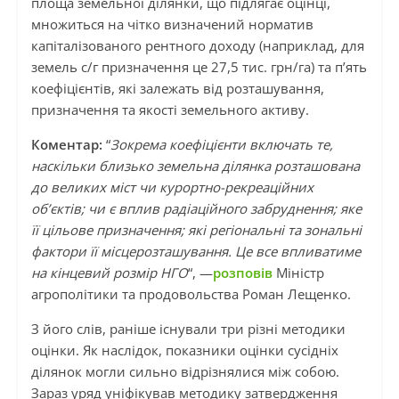
площа земельної ділянки, що підлягає оцінці,
множиться на чітко визначений норматив
капіталізованого рентного доходу (наприклад, для
земель с/г призначення це 27,5 тис. грн/га) та п’ять
коефіцієнтів, які залежать від розташування,
призначення та якості земельного активу.
Коментар:
“
Зокрема коефіцієнти включать те,
наскільки близько земельна ділянка розташована
до великих міст чи курортно-рекреаційних
об’єктів; чи є вплив радіаційного забруднення; яке
її цільове призначення; які регіональні та зональні
фактори її місцерозташування. Це все впливатиме
на кінцевий розмір НГО
“, —
розповів
Міністр
агрополітики та продовольства Роман Лещенко.
З його слів, раніше існували три різні методики
оцінки. Як наслідок, показники оцінки сусідніх
ділянок могли сильно відрізнялися між собою.
Зараз уряд уніфікував методику затвердження