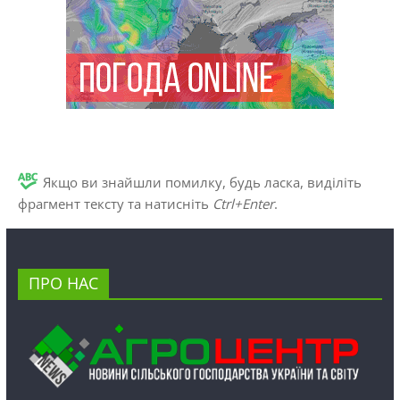
Якщо ви знайшли помилку, будь ласка, виділіть
фрагмент тексту та натисніть
Ctrl+Enter
.
ПРО НАС