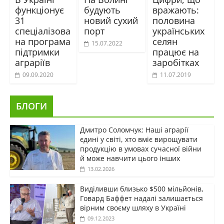
функціонує
будують
вражають:
31
новий сухий
половина
спеціалізова
порт
українських
на програма
селян
15.07.2022
підтримки
працює на
аграріїв
заробітках
09.09.2020
11.07.2019
БЛОГИ
Дмитро Соломчук: Наші аграрії
єдині у світі, хто вміє вирощувати
продукцію в умовах сучасної війни
й може навчити цього інших
13.02.2026
Виділивши близько $500 мільйонів,
Говард Баффет надалі залишається
вірним своєму шляху в Україні
09.12.2023