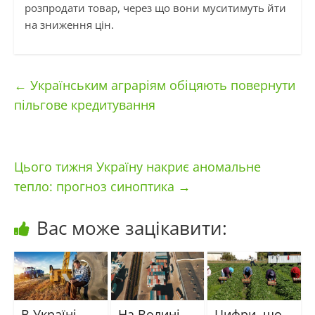
розпродати товар, через що вони муситимуть йти
на зниження цін.
←
Українським аграріям обіцяють повернути
пільгове кредитування
Цього тижня Україну накриє аномальне
тепло: прогноз синоптика
→
Вас може зацікавити:
В Україні
На Волині
Цифри, що