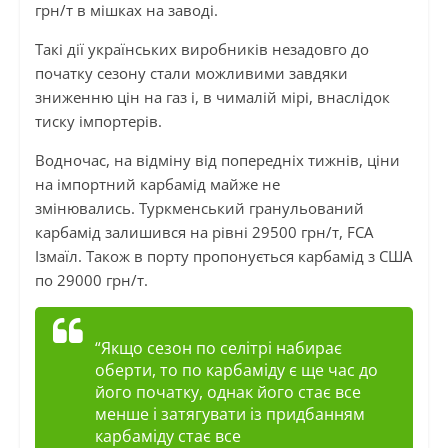
грн/т в мішках на заводі.
Такі дії українських виробників незадовго до
початку сезону стали можливими завдяки
зниженню цін на газ і, в чималій мірі, внаслідок
тиску імпортерів.
Водночас, на відміну від попередніх тижнів, ціни
на імпортний карбамід майже не
змінювались. Туркменський гранульований
карбамід залишився на рівні 29500 грн/т, FCA
Ізмаїл. Також в порту пропонується карбамід з США
по 29000 грн/т.
“Якщо сезон по селітрі набирає
оберти, то по карбаміду є ще час до
його початку, однак його стає все
менше і затягувати із придбанням
карбаміду стає все