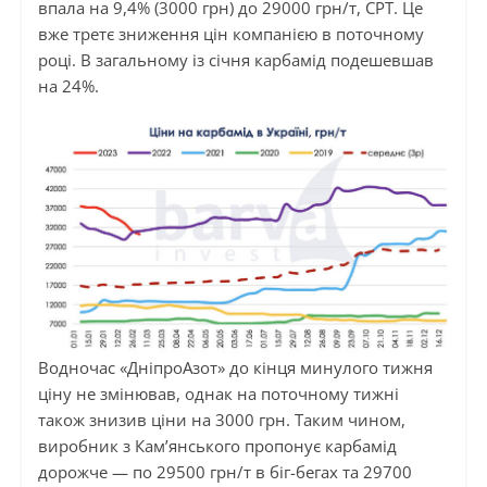
впала на 9,4% (3000 грн) до 29000 грн/т, СРТ. Це
вже третє зниження цін компанією в поточному
році. В загальному із січня карбамід подешевшав
на 24%.
Водночас «ДніпроАзот» до кінця минулого тижня
ціну не змінював, однак на поточному тижні
також знизив ціни на 3000 грн. Таким чином,
виробник з Кам’янського пропонує карбамід
дорожче — по 29500 грн/т в біг-бегах та 29700