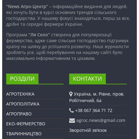
“News Агро-Центр”
– інформаційне видання для людей,
які хочуть бути в курсі основних трендів сільського
господарства. У нашому фокусі знаходяться, перш за все,
дрібні та середні фермери України.
Програма
“Ля Село”
створена для популяризації
фермерства, адже саме сільське господарство підтримує
країну на шляху до успішного розвитку. Наші журналісти
зроблять усе, щоб перебування на нашому сайті було
максимально інформативним та цікавим.
РОЗДІЛИ
КОНТАКТИ
АГРОТЕХНІКА
Україна, м. Рівне, пров.
Робітничий, 6а
АГРОПОЛІТИКА
+38 067 364 71 72
АГРОПРАВО
agroc.news@gmail.com
ЕКО-ФЕРМЕРСТВО
Зворотній зв’язок
ТВАРИННИЦТВО