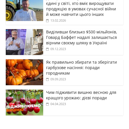
єдині у світі, хто вміє вирощувати
продукцію в умовах сучасної війни
й може навчити цього інших
13.02.2026
Виділивши близько $500 мільйонів,
Говард Баффет надалі залишається
вірним своєму шляху в Україні
09.12.2023
Як правильно збирати та зберігати
гарбузове насіння: поради
городникам
09.09.2023
Чим підживити вишню весною для
кращого урожаю: дієві поради
04.04.2023