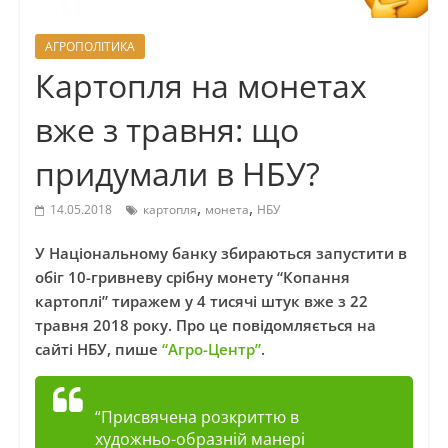
АГРОПОЛІТИКА
Картопля на монетах
вже з травня: що
придумали в НБУ?
,
,
14.05.2018
картопля
монета
НБУ
У Національному банку збираються запустити в
обіг 10-гривневу срібну монету “Копання
картоплі” тиражем у 4 тисячі штук вже з 22
травня 2018 року. Про це повідомляється на
сайті НБУ, пише
“Агро-Центр”
.
“Присвячена розкриттю в
художньо-образній манері