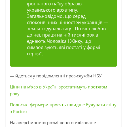
іронічного наїву образів
українського архетипу.
Загальновідомо, що серед
споконвічних цінностей українців —
земля-годувальниця. Потяг і любов
до неї, праця на ній тисячі років
єднають Чоловіка і Жінку, що
символізують дві постаті у формі
серця”,
— йдеться у повідомленні прес-служби НБУ.
Ціни на м’ясо в Україні зростатимуть протягом
року
Польські фермери просять швидше будувати стіну
з Росією
На аверсі монети розміщено стилізоване