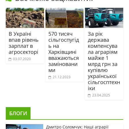
В Україні
570 тисяч
За рік
впав рівень
сільгоспугід
держава
зарплат в
ь на
компенсува
агросекторі
Харківщині
ла аграріям
вважаються
майже 1
03.07.2020
заміновани
млрд грн за
ми
купівлю
української
21.12.2023
сільгосптехн
іки
23.04.2025
БЛОГИ
Дмитро Соломчук: Наші аграрії