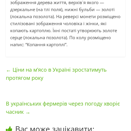
зображення дерева життя, верхів`я якого —
дзеркальне (на тлі поля), нижні бульби — золоті
(локальна позолота). На реверсі монети розміщено
стилізовані зображення чоловіка і жінки, які
копають картоплю. Їхні постаті утворюють золоте
серце (локальна позолота). По колу розміщено
напис: “Копання картоплі”.
←
Ціни на м’ясо в Україні зростатимуть
протягом року
В українських фермерів через погоду хворіє
часник
→
Вас може зацікавити: