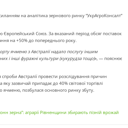
силанням на аналітика зернового ринку “УкрАгроКонсалт”
ю Європейський Союз. За вказаний період обсяг поставок
ання на +50% до попереднього року.
орту ячменю з Австралії надало послугу іншим
их і інші фуражні культури (кукурудза тощо)
», — пояснює
я спроби Австралії провести розслідування причин
на яку зазвичай припадає до 40% світової торгівлі
 ячменю, позбулася основного ринку збуту.
онн зерна”: аграрії Рівненщини збирають пізній врожай