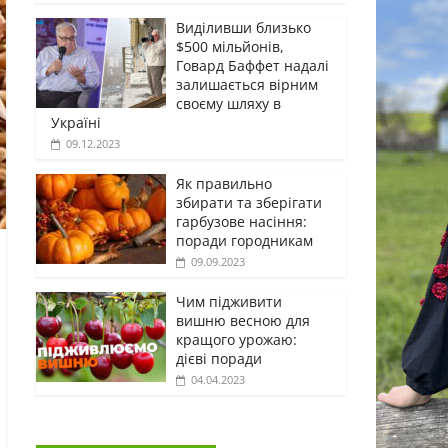
Виділивши близько
$500 мільйонів,
Говард Баффет надалі
залишається вірним
своєму шляху в
Україні
09.12.2023
Як правильно
збирати та зберігати
гарбузове насіння:
поради городникам
09.09.2023
Чим підживити
вишню весною для
кращого урожаю:
дієві поради
04.04.2023