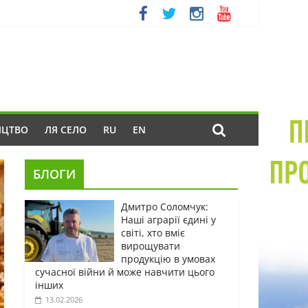
ИЦТВО
ЛЯ СЕЛО
RU
EN
БЛОГИ
Дмитро Соломчук:
Наші аграрії єдині у
світі, хто вміє
вирощувати
продукцію в умовах
сучасної війни й може навчити цього
інших
13.02.2026