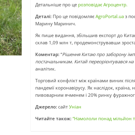
Детальніше про це
розповідає Агроцентр.
Деталі:
Про це повідомляє
AgroPortal.ua
з по
Марину Маринич.
Як пише видання, збільшив експорт до Кита
склав 1,09 млн т, продемонструвавши зрост
Коментар:
“
Рішення Китаю про заборону імп
постачальникам. Китай переорієнтувався на н
аналітик.
Торговий конфлікт між країнами виник післ
пандемії коронавірусу. Як наслідок, країна, 
пивоварним ячменем і 20% ринку фуражного
Джерело:
сайт
Уніан
Читайте також:
“Намололи понад мільйон т