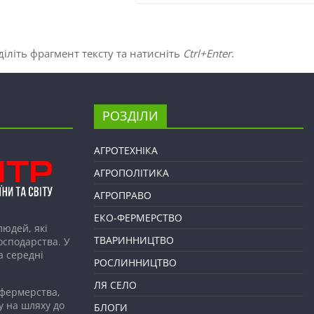
іліть фрагмент тексту та натисніть
Ctrl+Enter
.
РОЗДІЛИ
АГРОТЕХНІКА
АГРОПОЛІТИКА
АГРОПРАВО
ЕКО-ФЕРМЕРСТВО
людей, які
ТВАРИННИЦТВО
господарства. У
а середні
РОСЛИННИЦТВО
ЛЯ СЕЛО
 фермерства,
у на шляху до
БЛОГИ