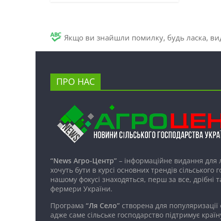
Якщо ви знайшли помилку, будь ласка, вид
ПРО НАС
“News Агро-Центр”
– інформаційне видання для 
хочуть бути в курсі основних трендів сільського 
нашому фокусі знаходяться, перш за все, дрібні т
фермери України.
Програма
“Ля Село”
створена для популяризації
адже саме сільське господарство підтримує країн