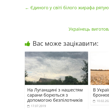
←
Єдиного у світі білого жирафа ряту
Українець виготов
Вас може зацікавити:
На Луганщині з нашестям
В Украї
сарани борються з
броню
допомогою безпілотників
10.02.20
17.07.2019