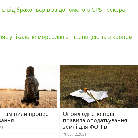
ють від браконьєрів за допомогою GPS-трекера
ляє унікальне морозиво з пшеницею та з кропом
ні змінили процес
Оприлюднено нові
вання
правила оподаткування
землі для ФОПів
25
05.12.2021