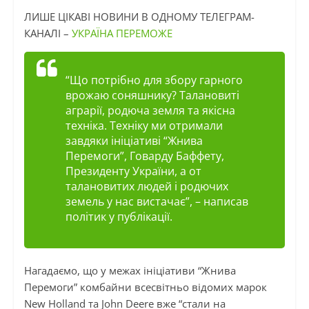
ЛИШЕ ЦІКАВІ НОВИНИ В ОДНОМУ ТЕЛЕГРАМ-
КАНАЛІ –
УКРАЇНА ПЕРЕМОЖЕ
“Що потрібно для збору гарного
врожаю соняшнику? Талановиті
аграрії, родюча земля та якісна
техніка. Техніку ми отримали
завдяки ініціативі “Жнива
Перемоги”, Говарду Баффету,
Президенту України, а от
талановитих людей і родючих
земель у нас вистачає”
, – написав
політик у публікації.
Нагадаємо, що у межах ініціативи “Жнива
Перемоги” комбайни всесвітньо відомих марок
New Holland та John Deere вже “стали на