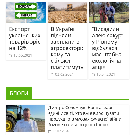
Експорт
В Україні
“Висадили
українських
підняли
алею сакур”:
товарів зріс
зарплати в
у Рівному
на 12%
агросекторі:
відбулася
кому та
масштабна
17.05.2021
скільки
екологічна
платитимуть
акція
02.02.2021
10.04.2021
БЛОГИ
Дмитро Соломчук: Наші аграрії
єдині у світі, хто вміє вирощувати
продукцію в умовах сучасної війни
й може навчити цього інших
13.02.2026